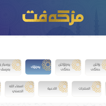
وانێن
پەرتۆکێن
پرسیار و
پەرتۆک
دەنگی
دەنگی
بەرسڤ
اسماء الله
المنتجات
الادعية
الحسني