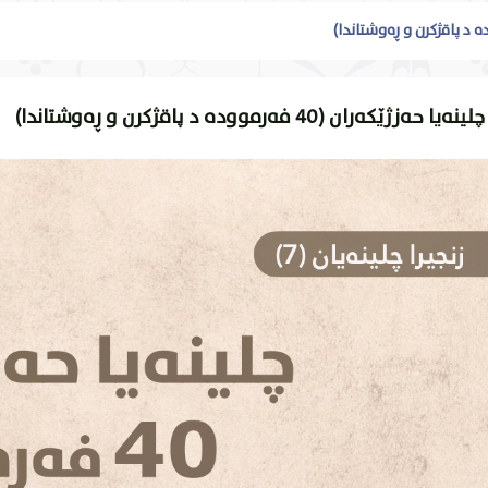
چلینەیا حەزژێکەران (40 فەرموودە د پاقژکرن و ڕەوشتاندا)