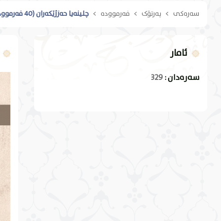
سەرەکی
پەرتۆک
فەرموودە
چلینەیا حەزژێکەران (40 فەرموودە د پاقژکرن و ڕەوشتاندا)
ئامار
سەرەدان :
329