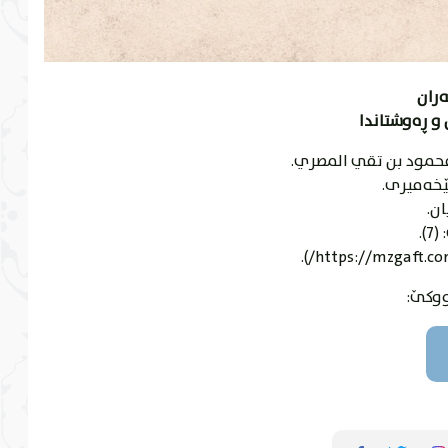
ەران
محمود بن تقي المصري.
ێخەمیری.
ان.
: (7).
ووکێ: