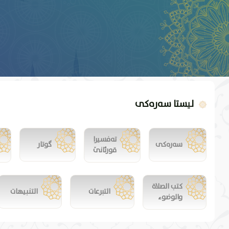
لیستا سەرەکی
تەفسیرا
سەرەکی
گوتار
قورئانێ
كتب الصلاة
التبرعات
التنبيهات
والوضوء