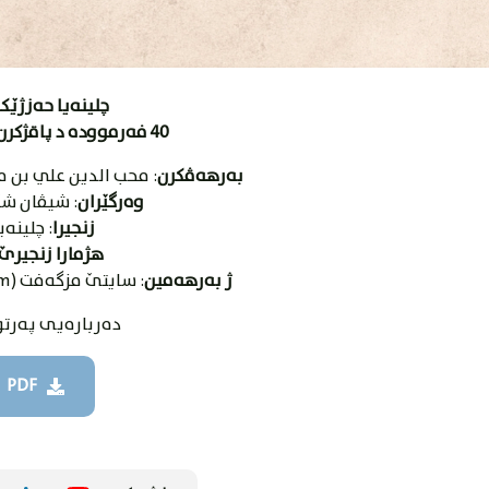
چلینەیا حەزژێک
40 فەرموودە د پاقژکرن و ڕەوشتاندا
بەرهەڤکرن
: محب الدین علي بن 
وەرگێران
: شیڤان ش
زنجیرا
: چلینەی
هژمارا زنجیرێ
ژ بەرهەمین
: سایتێ مزگەفت (https://mzgaft.com/).
دەربارەیی پەرت
PDF