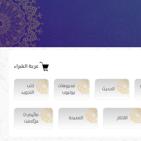
عربة الشراء
فديوهات
كتب
الحديث
يوتيوب
التجويد
ماڵپەرێ
الاذكار
النصيحة
مزگەفت