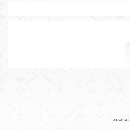
جوداهی،