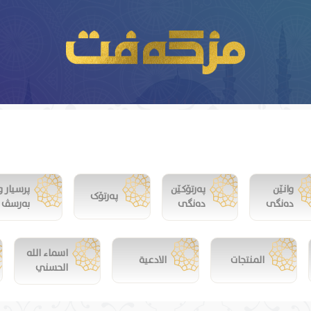
وانێن
پەرتۆکێن
پرسیار و
پەرتۆک
دەنگی
دەنگی
بەرسڤ
اسماء الله
المنتجات
الادعية
الحسني