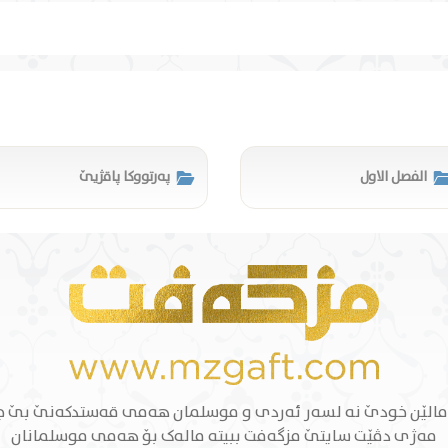
الفصل الاول
پەرتووکا پاقژیێ
الێن خودێ نە لسەر ئەردی و موسلمان هەمی قەستدکەنێ بێ 
مەژی دڤێت سایتێ مزگەفت ببیتە مالەک بۆ هەمی موسلمانان