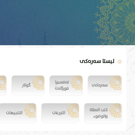
لیستا سەرەکی
تەفسیرا
سەرەکی
گوتار
قورئانێ
كتب الصلاة
التبرعات
التنبيهات
والوضوء