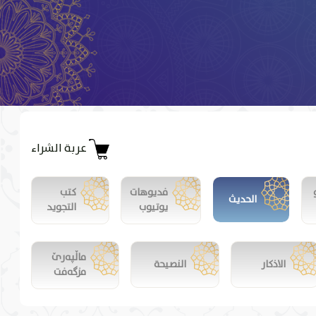
عربة الشراء
فديوهات
كتب
الحديث
يوتيوب
التجويد
ماڵپەرێ
الاذكار
النصيحة
مزگەفت