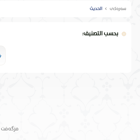
سەرەکی
الحديث
بحسب التصنيف:
مزگەفت م