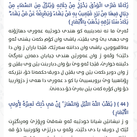
رُكَامًا فَتَرَى الْوَدْقَ يَخْرُجُ مِنْ خِلَالِهِ وَيُنَزِّلُ مِنَ السَّمَاءِ مِنْ
جِبَالٍ فِيهَا مِنْ بَرَدٍ فَيُصِيبُ بِهِ مَنْ يَشَاءُ وَيَصْرِفُهُ عَنْ مَنْ يَشَاءُ ۖ
يَكَادُ سَنَا بَرْقِهِ يَذْهَبُ بِالْأَبْصَارِ }
ئه‌رێ ما ته‌ نه‌ديتییه‌ كو هندى خودێیه‌ عه‌ورى دهاژۆته‌
وى جهى يێ وى بڤێت، پاشى وان كۆم دكه‌ت پشتى ئه‌و
به‌لاڤبووين، پاشى وان ددانته‌ سه‌رێك، ڤێجا باران ژ وان دا
دئێت؟ وئه‌و ژ وان عه‌ورێن هندى چيايان دمه‌زن ته‌رگێ
دئينته‌ خوارێ، ڤێجا ئه‌و وێ بۆ وان دبارينت يێن وى بڤێن و
ژ وان دوير دكه‌ت يێن وى بڤێن ل دويڤ حكمه‌تا خۆ، نێزيكه‌
ڕۆناهییا وێ برويسییێ يا كو د عه‌ورى دا هه‌ى ژ دژوارییا
خۆ وان كۆره‌ كه‌ت يێن به‌رێ خۆ دده‌نێ.
{ 44 } { يُقَلِّبُ اللَّهُ اللَّيْلَ وَالنَّهَارَ ۚ إِنَّ فِي ذَٰلِكَ لَعِبْرَةً لِأُولِي
الْأَبْصَارِ }
و ژ نيشانێن شيانا خودێیه‌ ئه‌و شه‌ڤێ وڕۆژێ وه‌ردگێڕت
ئێك ل دويڤ يا دى دئێت، وئه‌و ب درێژى وكورتییا خۆ ڤه‌