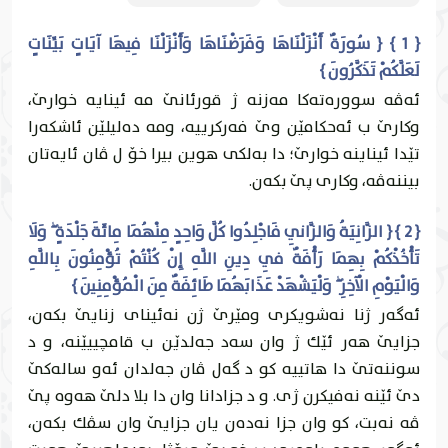
{ 1 } { سُورَةٌ أَنْزَلْنَاهَا وَفَرَضْنَاهَا وَأَنْزَلْنَا فِيهَا آيَاتٍ بَيِّنَاتٍ
لَعَلَّكُمْ تَذَكَّرُونَ }
ئه‌ڤه‌ سووره‌ته‌كا مه‌زنه‌ ژ قورئانێ مه‌ ئينايه‌ خوارێ،
وكارێ ب ئه‌حكامێن وێ فه‌ركرییه‌، ومه‌ ده‌ليلێن ئاشكه‌را
تێدا ئيناينه‌ خوارێ؛ دا به‌لكى هوين بيرا خۆ ل ڤان ئايه‌تان
بيننه‌ڤه‌، وكارى پێ بكه‌ن.
{ 2 } { الزَّانِيَةُ وَالزَّانِي فَاجْلِدُوا كُلَّ وَاحِدٍ مِنْهُمَا مِائَةَ جَلْدَةٍ ۖ وَلَا
تَأْخُذْكُمْ بِهِمَا رَأْفَةٌ فِي دِينِ اللَّهِ إِنْ كُنْتُمْ تُؤْمِنُونَ بِاللَّهِ
وَالْيَوْمِ الْآخِرِ ۖ وَلْيَشْهَدْ عَذَابَهُمَا طَائِفَةٌ مِنَ الْمُؤْمِنِينَ }
ئه‌گه‌ر ژنا نه‌شويكرى ومێرێ ژن نه‌ئيناى زنايێ بكه‌ن،
جزايێ هه‌ر ئێك ژ وان سه‌د جه‌لدێن ب قامچییێنه‌، و د
سوننه‌تێ دا هاتییه‌ كو د گه‌ل ڤان جه‌لدان ئه‌و ساله‌كێ
دێ ئێنه‌ نه‌فيكرن ژى. و د جزادانا وان دا بلا دلێ هه‌وه‌ پێ
ڤه‌ نه‌بت، كو وان جزا نه‌ده‌ن يان جزايێ وان سڤك بكه‌ن،