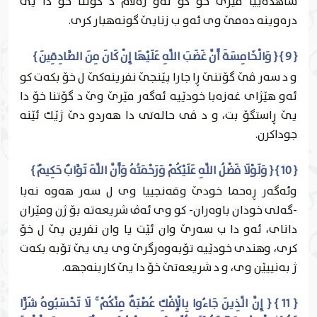
شاهده‌يیا مێرێ خۆ كو ئه‌و زه‌لام د گۆتنا خۆ دا يێ
دره‌وينه‌ ده‌مێ وى ئه‌و ب زنايێ گونه‌هبار كرى.
{ 9 } { وَالْخَامِسَةَ أَنَّ غَضَبَ اللَّهِ عَلَيْهَا إِنْ كَانَ مِنَ الصَّادِقِينَ }
و د سه‌ر ڤێ گۆتنێ ڕا جارا پێنجێ نفرينه‌كێ ل خۆ بكه‌ت كو
ئه‌و هێژاى غه‌زه‌با خودێیه‌ ئه‌گه‌ر مێرێ وێ د گۆتنا خۆ دا
يێ ڕاستگۆ بت، و د ڤى حاله‌تى دا هه‌ردو دێ ژێك ئێنه‌
جوداكرن.
{ 10 } { وَلَوْلَا فَضْلُ اللَّهِ عَلَيْكُمْ وَرَحْمَتُهُ وَأَنَّ اللَّهَ تَوَّابٌ حَكِيمٌ }
وئه‌گه‌ر ڕه‌حما خودێ وقه‌نجییا وى ل سه‌ر هه‌وه‌ نه‌با
-گه‌لی خودان باوه‌ران- كو وى ئه‌ڤ شريعه‌ته‌ بۆ ژن ومێران
داناى، ئه‌و دا ب سه‌رێ وان ئێت يا وان نفرين پێ ل خۆ
كرى، وهندى خودێیه‌ تۆبه‌وه‌رگرێ وى يى يێ تۆبه‌ بكه‌ت
ژ به‌نییێن وى، و د شريعه‌تێ خۆ دا يێ كاربنه‌جهه‌.
{ 11 } { إِنَّ الَّذِينَ جَاءُوا بِالْإِفْكِ عُصْبَةٌ مِنْكُمْ ۚ لَا تَحْسَبُوهُ شَرًّا