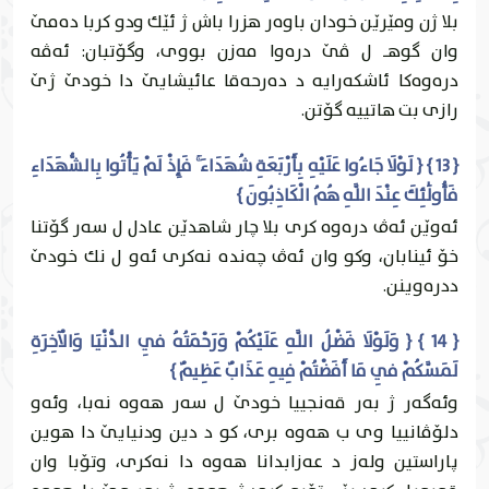
بلا ژن ومێرێن خودان باوه‌ر هزرا باش ژ ئێك ودو كربا ده‌مێ
وان گوهـ ل ڤێ دره‌وا مه‌زن بووى، وگۆتبان: ئه‌ڤه‌
دره‌وه‌كا ئاشكه‌رايه‌ د ده‌رحه‌قا عائيشايێ دا خودێ ژێ
رازى بت هاتییه‌ گۆتن.
{ 13 } { لَوْلَا جَاءُوا عَلَيْهِ بِأَرْبَعَةِ شُهَدَاءَ ۚ فَإِذْ لَمْ يَأْتُوا بِالشُّهَدَاءِ
فَأُولَٰئِكَ عِنْدَ اللَّهِ هُمُ الْكَاذِبُونَ }
ئه‌وێن ئه‌ڤ دره‌وه‌ كرى بلا چار شاهدێن عادل ل سه‌ر گۆتنا
خۆ ئينابان، وكو وان ئه‌ڤ چه‌نده‌ نه‌كرى ئه‌و ل نك خودێ
ددره‌وينن.
{ 14 } { وَلَوْلَا فَضْلُ اللَّهِ عَلَيْكُمْ وَرَحْمَتُهُ فِي الدُّنْيَا وَالْآخِرَةِ
لَمَسَّكُمْ فِي مَا أَفَضْتُمْ فِيهِ عَذَابٌ عَظِيمٌ }
وئه‌گه‌ر ژ به‌ر قه‌نجییا خودێ ل سه‌ر هه‌وه‌ نه‌با، وئه‌و
دلۆڤانییا وى ب هه‌وه‌ برى، كو د دين ودنيايێ دا هوين
پاراستین وله‌ز د عه‌زابدانا هه‌وه‌ دا نه‌كرى، وتۆبا وان