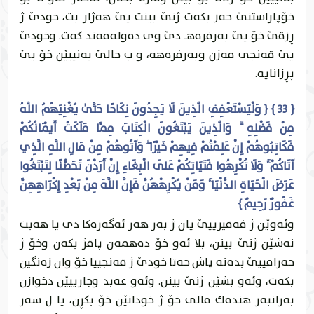
خۆپاراستنێ حه‌ز بكه‌ت ژنێ بينت يێ هه‌ژار بت، خودێ ژ
ڕزقێ خۆ يێ به‌رفره‌هـ دێ وى ده‌وله‌مه‌ند كه‌ت. وخودێ
يێ قه‌نجى مه‌زن وبه‌رفره‌هه‌، و ب حالێ به‌نییێن خۆ يێ
پڕزانايه‌.
{ 33 } { وَلْيَسْتَعْفِفِ الَّذِينَ لَا يَجِدُونَ نِكَاحًا حَتَّىٰ يُغْنِيَهُمُ اللَّهُ
مِنْ فَضْلِهِ ۗ وَالَّذِينَ يَبْتَغُونَ الْكِتَابَ مِمَّا مَلَكَتْ أَيْمَانُكُمْ
فَكَاتِبُوهُمْ إِنْ عَلِمْتُمْ فِيهِمْ خَيْرًا ۖ وَآتُوهُمْ مِنْ مَالِ اللَّهِ الَّذِي
آتَاكُمْ ۚ وَلَا تُكْرِهُوا فَتَيَاتِكُمْ عَلَى الْبِغَاءِ إِنْ أَرَدْنَ تَحَصُّنًا لِتَبْتَغُوا
عَرَضَ الْحَيَاةِ الدُّنْيَا ۚ وَمَنْ يُكْرِهْهُنَّ فَإِنَّ اللَّهَ مِنْ بَعْدِ إِكْرَاهِهِنَّ
غَفُورٌ رَحِيمٌ }
وئه‌وێن ژ فه‌قيرییێ يان ژ به‌ر هه‌ر ئه‌گه‌ره‌كا دى يا هه‌بت
نه‌شێن ژنێ بينن، بلا ئه‌و خۆ ده‌همه‌ن پاقژ بكه‌ن وخۆ ژ
حه‌رامییێ بده‌نه‌ پاش حه‌تا خودێ ژ قه‌نجییا خۆ وان زه‌نگين
بكه‌ت، وئه‌و بشێن ژنێ بينن. وئه‌و عه‌بد وجارییێن دخوازن
به‌رانبه‌ر هنده‌ك مالی خۆ ژ خودانێن خۆ بكڕن، يا ل سه‌ر