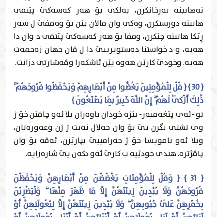
نه‌هاتبنه‌ ته‌رخانكرن، به‌لكى بۆ هه‌ر كه‌سه‌كێ پێتڤى
هاتبنه‌ دورستكرن، وه‌كى وان مالان يێن بۆ وه‌قفێ ل سه‌ر
ڕێكا هاتينه‌ چێكرن، ومفا بۆ هه‌ر كه‌سه‌كێ پێتڤى د وان دا
هه‌يه‌، و د خواستنا ده‌ستويرییێ دا ل ڤان جهان زه‌حمه‌ت
هه‌يه‌. وخودێ كارێن هه‌وه‌ يێن ئاشكه‌را وڤه‌شارتى دزانت.
{ 30 } { قُلْ لِلْمُؤْمِنِينَ يَغُضُّوا مِنْ أَبْصَارِهِمْ وَيَحْفَظُوا فُرُوجَهُمْ ۚ
ذَٰلِكَ أَزْكَىٰ لَهُمْ ۗ إِنَّ اللَّهَ خَبِيرٌ بِمَا يَصْنَعُونَ }
تو -ئه‌ى پێغه‌مبه‌ر- بێژه‌ خودان باوه‌ران بلا ئه‌و چاڤێن خۆ ژ
وى تشتى بگرن يێ بۆ وان حه‌لال نه‌بت ژ ژن وعه‌وره‌تان،
وبلا ئه‌و نامويسا خۆ ژ حه‌رامییێ بپارێزن، ئه‌ڤه‌ بۆ وان
پاڤژتره‌. هندى خودێیه‌ ب كارێ ئه‌و دكه‌ن يێ شاره‌زايه‌.
{ 31 } { وَقُلْ لِلْمُؤْمِنَاتِ يَغْضُضْنَ مِنْ أَبْصَارِهِنَّ وَيَحْفَظْنَ
فُرُوجَهُنَّ وَلَا يُبْدِينَ زِينَتَهُنَّ إِلَّا مَا ظَهَرَ مِنْهَا ۖ وَلْيَضْرِبْنَ
بِخُمُرِهِنَّ عَلَىٰ جُيُوبِهِنَّ ۖ وَلَا يُبْدِينَ زِينَتَهُنَّ إِلَّا لِبُعُولَتِهِنَّ أَوْ