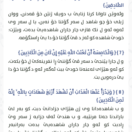
الصَّادِقِينَ }
وئه‌وێن تاوانا كرنا زنايێ ب دويڤ ژنێن خۆ ڤه‌دنن، ووان
ژبلی خۆ چو شاهد ل سه‌ر گۆتنا خۆ نه‌بن، يا ل سه‌ر وى
ئه‌وه‌ ئه‌و ل نك قازى چار جاران شاهده‌يێ بده‌ت، وبێژت:
خودێ شاهده‌ كو ئه‌ز د ڤێ گۆتنا خۆ دا يێ ڕاستگۆمه‌.
{ 7 } { وَالْخَامِسَةُ أَنَّ لَعْنَتَ اللَّهِ عَلَيْهِ إِنْ كَانَ مِنَ الْكَاذِبِينَ }
و ل جارا پێنجێ د سه‌ر ڤێ گۆتنێ ڕا نفرينه‌كێ ل خۆ بكه‌ت،
كو ئه‌و هێژاى له‌عنه‌تا خودێ ببت ئه‌گه‌ر ئه‌و د گۆتنا خۆ دا
يێ دره‌وين بت.
{ 8 } { وَيَدْرَأُ عَنْهَا الْعَذَابَ أَنْ تَشْهَدَ أَرْبَعَ شَهَادَاتٍ بِاللَّهِ ۙ إِنَّهُ
لَمِنَ الْكَاذِبِينَ }
و ب شاهده‌دانا وى ژن هێژاى جزادانێ دبت، كو به‌ر لێ
باراندنا حه‌تا مرنێیه‌، و ب هندێ ئه‌ڤ جزايه‌ ژ سه‌ر وێ
ڕادبت كو ئه‌و چار جاران شاهده‌يێ بده‌ت به‌رانبه‌ر