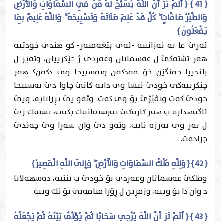
{ 41 } { أَلَمْ تَرَ أَنَّ اللَّهَ يُسَبِّحُ لَهُ مَنْ فِي السَّمَاوَاتِ وَالْأَرْضِ
وَالطَّيْرُ صَافَّاتٍ ۖ كُلٌّ قَدْ عَلِمَ صَلَاتَهُ وَتَسْبِيحَهُ ۗ وَاللَّهُ عَلِيمٌ بِمَا
يَفْعَلُونَ }
ئه‌رێ ما ته‌ نه‌زانییه ‌-ئه‌ى پێغه‌مبه‌ر- كو هندى خودێیه‌
هه‌ر تشته‌كێ ل عه‌سمانان وعه‌ردى ژ چێكرییان، وته‌ير ل
بلندییا چه‌نگێن خۆ ڤه‌دكه‌ن وته‌سبيحا وى دكه‌ن؟ هه‌ر
چێكرییه‌كى خودێ نيشا وى دايه‌ كانێ چاوا دێ ته‌سبيحا
خودێ كه‌ت ونڤێژێ بۆ وى كه‌ت. وئه‌و يێ پڕزانايه‌، ويێ
ئاگه‌هداره‌ ب هه‌ر كاره‌كێ په‌رستڤانه‌ك بكه‌ت، تشته‌ك ژێ
ل به‌ر وى به‌رزه‌ نابت، وئه‌و دێ وان سه‌را وێ چه‌ندێ
جزاده‌ت.
{ 42 } { وَلِلَّهِ مُلْكُ السَّمَاوَاتِ وَالْأَرْضِ ۖ وَإِلَى اللَّهِ الْمَصِيرُ }
وملكێ عه‌سمانان وعه‌ردى بۆ خودێ ب تنێیه‌، ده‌سهه‌لاتا
د وان دا بۆ وییه‌، وزڤڕين ل ڕۆژا قيامه‌تێ بۆ نك وییه‌.
{ 43 } { أَلَمْ تَرَ أَنَّ اللَّهَ يُزْجِي سَحَابًا ثُمَّ يُؤَلِّفُ بَيْنَهُ ثُمَّ يَجْعَلُهُ