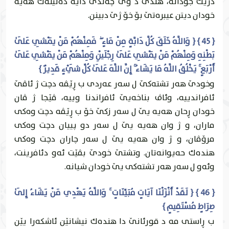
دژێك جودانه‌، هندى د وێ چه‌ندێ دايه‌ ده‌ليله‌ك هه‌يه‌
خودان ديتن عيبره‌تێ بۆ خۆ ژێ دبينن.
{ 45 } { وَاللَّهُ خَلَقَ كُلَّ دَابَّةٍ مِنْ مَاءٍ ۖ فَمِنْهُمْ مَنْ يَمْشِي عَلَىٰ
بَطْنِهِ وَمِنْهُمْ مَنْ يَمْشِي عَلَىٰ رِجْلَيْنِ وَمِنْهُمْ مَنْ يَمْشِي عَلَىٰ
أَرْبَعٍ ۚ يَخْلُقُ اللَّهُ مَا يَشَاءُ ۚ إِنَّ اللَّهَ عَلَىٰ كُلِّ شَيْءٍ قَدِيرٌ }
وخودێ هه‌ر تشته‌كێ ل سه‌ر عه‌ردى ب ڕێڤه‌ دچت ژ ئاڤێ
ئافراندییه‌، وئاڤ بناخه‌يێ ئافراندنا وییه‌، ڤێجا ژ ڤان
خودان ڕحان هه‌يه‌ يێ ل سه‌ر زكێ خۆ ب ڕێڤه‌ دچت وه‌كى
ماران، و ژ وان هه‌يه‌ يێ ل سه‌ر دو پییان دچت وه‌كى
مرۆڤان، و ژ وان هه‌يه‌ يێ ل سه‌ر چاران دچت وه‌كى
هنده‌ك حه‌يوانه‌تان. وتشتێ خودێ بڤێت ئه‌و دئافرينت،
وئه‌و ل سه‌ر هه‌ر تشته‌كى يێ خودان شيانه‌.
{ 46 } { لَقَدْ أَنْزَلْنَا آيَاتٍ مُبَيِّنَاتٍ ۚ وَاللَّهُ يَهْدِي مَنْ يَشَاءُ إِلَىٰ
صِرَاطٍ مُسْتَقِيمٍ }
ب ڕاستى مه‌ د قورئانێ دا هنده‌ك نيشانێن ئاشكه‌را يێن