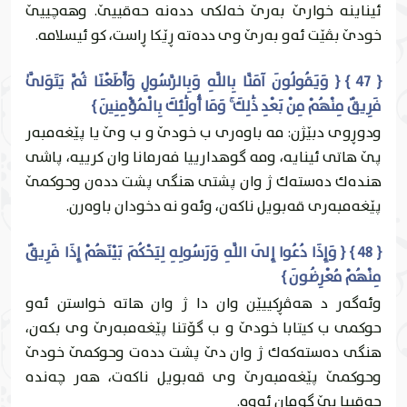
ئيناينه‌ خوارێ به‌رێ خه‌لكى دده‌نه‌ حه‌قییێ. وهه‌چییێ
خودێ بڤێت ئه‌و به‌رێ وى دده‌ته‌ ڕێكا ڕاست، كو ئيسلامه‌.
{ 47 } { وَيَقُولُونَ آمَنَّا بِاللَّهِ وَبِالرَّسُولِ وَأَطَعْنَا ثُمَّ يَتَوَلَّىٰ
فَرِيقٌ مِنْهُمْ مِنْ بَعْدِ ذَٰلِكَ ۚ وَمَا أُولَٰئِكَ بِالْمُؤْمِنِينَ }
ودوڕوى دبێژن: مه‌ باوه‌رى ب خودێ و ب وێ يا پێغه‌مبه‌ر
پێ هاتى ئينايه‌، ومه‌ گوهدارییا فه‌رمانا وان كرییه‌، پاشى
هنده‌ك ده‌سته‌ك ژ وان پشتى هنگى پشت دده‌ن وحوكمێ
پێغه‌مبه‌رى قه‌بويل ناكه‌ن، وئه‌و نه‌ دخودان باوه‌رن.
{ 48 } { وَإِذَا دُعُوا إِلَى اللَّهِ وَرَسُولِهِ لِيَحْكُمَ بَيْنَهُمْ إِذَا فَرِيقٌ
مِنْهُمْ مُعْرِضُونَ }
وئه‌گه‌ر د هه‌ڤڕكییێن وان دا ژ وان هاته‌ خواستن ئه‌و
حوكمى ب كيتابا خودێ و ب گۆتنا پێغه‌مبه‌رێ وى بكه‌ن،
هنگى ده‌سته‌كه‌ك ژ وان دێ پشت دده‌ت وحوكمێ خودێ
وحوكمێ پێغه‌مبه‌رێ وى قه‌بويل ناكه‌ت، هه‌ر چه‌نده‌
حه‌قییا بێ گومان ئه‌وه‌.