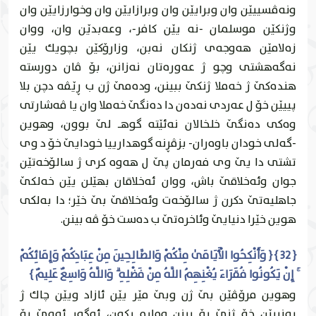
ونه‌ڤسییێن وان وبرايێن وان وبرازايێن وان وخوارزايێن وان
وژنكێن موسلمان -نه‌ يێن كافر-، وعه‌بدێن وان، ووان
زه‌لامێن هه‌وجه‌ى ژنكان نه‌بن، وزارۆكێن بچويك يێن
نه‌گه‌هشتى وچو ژ عه‌وره‌تان نه‌زانن، بۆ ڤان دورسته‌
هنده‌كێ ژ خه‌ملا ژنكێ ببينن، وده‌مێ ژن ب ڕێڤه‌ دچن بلا
پییێن خۆ ل عه‌ردى نه‌ده‌ن دا ده‌نگێ خه‌ملا وان يا ڤه‌شارتى
وه‌كى ده‌نگێ خلخالان نه‌ئێته‌ گوهـ لێ بوون، وهوين
-گه‌لی خودان باوه‌ران- بزڤڕنه‌ گوهدارییا خودايێ خۆ د وى
تشتى دا يێ وى فه‌رمان پێ ل هه‌وه‌ كرى ژ سالۆخه‌تێن
جوان وئه‌خلاقێ باش، ووان ئه‌خلاقان بهێلن يێن خه‌لكێ
جاهليه‌تێ دكرن ژ سالۆخه‌ت وئه‌خلاقێ بێ خێر؛ دا به‌لكى
هوين خێرا دنيايێ وئاخره‌تێ ب ده‌ست خۆ ڤه‌ بينن.
{ 32 } { وَأَنْكِحُوا الْأَيَامَىٰ مِنْكُمْ وَالصَّالِحِينَ مِنْ عِبَادِكُمْ وَإِمَائِكُمْ
ۚ إِنْ يَكُونُوا فُقَرَاءَ يُغْنِهِمُ اللَّهُ مِنْ فَضْلِهِ ۗ وَاللَّهُ وَاسِعٌ عَلِيمٌ }
وهوين مرۆڤێن بێ ژن وبێ مێر يێن ئازاد ويێن چاك ژ
به‌نییێن خۆ ژنێ بۆ بينن وماره‌ بكه‌ن، ئه‌گه‌ر ئه‌وێ بۆ