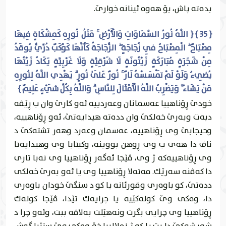
بده‌ته‌ پاش، بۆ هه‌وه ئينانه‌ خوارێ.
{ 35 } { اللَّهُ نُورُ السَّمَاوَاتِ وَالْأَرْضِ ۚ مَثَلُ نُورِهِ كَمِشْكَاةٍ فِيهَا
مِصْبَاحٌ ۖ الْمِصْبَاحُ فِي زُجَاجَةٍ ۖ الزُّجَاجَةُ كَأَنَّهَا كَوْكَبٌ دُرِّيٌّ يُوقَدُ
مِنْ شَجَرَةٍ مُبَارَكَةٍ زَيْتُونَةٍ لَا شَرْقِيَّةٍ وَلَا غَرْبِيَّةٍ يَكَادُ زَيْتُهَا
يُضِيءُ وَلَوْ لَمْ تَمْسَسْهُ نَارٌ ۚ نُورٌ عَلَىٰ نُورٍ ۗ يَهْدِي اللَّهُ لِنُورِهِ
مَنْ يَشَاءُ ۚ وَيَضْرِبُ اللَّهُ الْأَمْثَالَ لِلنَّاسِ ۗ وَاللَّهُ بِكُلِّ شَيْءٍ عَلِيمٌ }
خودێ ڕۆناهییا عه‌سمانان وعه‌ردییه‌ ئه‌و كارێ وان ب ڕێڤه‌
دبه‌ت وبه‌رێ خه‌لكێ وان دده‌ته‌ هيدايه‌تێ، ئه‌و ڕۆناهییه‌،
وحيجابێ وى ڕۆناهییه‌، عه‌سمان وعه‌رد وهه‌ر تشته‌كێ د
ناڤ دا هه‌ى ب وى ڕوهن بووينه‌، وكيتابا وى وهيدايه‌تا
وى ڕۆناهییه‌كه‌ ژ وى، ڤێجا ئه‌گه‌ر ڕۆناهییا وى نه‌با تارى
دا كه‌ڤنه‌ سه‌رێك. مه‌ته‌لا ڕۆناهییا وى يا ئه‌و به‌رێ خه‌لكى
دده‌تێ، كو باوه‌رى وقورئانه‌ يا كو د سنگێ خودان باوه‌رى
دا، وه‌كى وێ كوله‌كێيه‌ يا چرایه‌ك تێدا، ڤێجا كوله‌ك
ڕۆناهییا وى چرایى بگرت ونه‌هێلت به‌لاڤه‌ ببت، وئه‌و چرا د