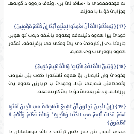
ته‌ موحه‌ممه‌دى دا -سلاڤ لێ بن-، وئه‌ڤ دره‌وه‌ د گونه‌هـ
وجزايێ خۆ دا يا مه‌زنه‌.
{ 17 } { يَعِظُكُمُ اللَّهُ أَنْ تَعُودُوا لِمِثْلِهِ أَبَدًا إِنْ كُنْتُمْ مُؤْمِنِينَ }
خودێ بيرا هه‌وه‌ دئينته‌ڤه‌ وهه‌وه‌ پاشڤه‌ دبه‌ت كو هوين
جاره‌كا دى ل كاره‌كێ دى يێ وه‌كى ڤى بزڤڕنه‌ڤه‌، ئه‌گه‌ر
هه‌وه‌ باوه‌رى ب وى هه‌يه‌.
{ 18 } { وَيُبَيِّنُ اللَّهُ لَكُمُ الْآيَاتِ ۚ وَاللَّهُ عَلِيمٌ حَكِيمٌ }
وخودێ وان ئايه‌تان بۆ هه‌وه‌ ئاشكه‌را دكه‌ت يێن شيره‌ت
وئه‌حكامێن شه‌رعى تێدا، وخودێ ب كريارێن هه‌وه‌ يێ
پڕزانايه‌، و د شريعه‌تێ خۆ دا يێ كاربنه‌جهه‌.
{ 19 } { إِنَّ الَّذِينَ يُحِبُّونَ أَنْ تَشِيعَ الْفَاحِشَةُ فِي الَّذِينَ آمَنُوا
لَهُمْ عَذَابٌ أَلِيمٌ فِي الدُّنْيَا وَالْآخِرَةِ ۚ وَاللَّهُ يَعْلَمُ وَأَنْتُمْ لَا
تَعْلَمُونَ }
هندى ئه‌ون يێن حه‌ز دكه‌ن كرێتى د ناڤ موسلمانان دا