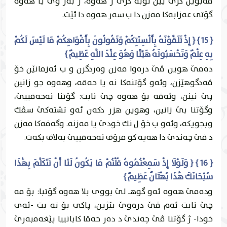
قه‌بويل كرى يێن تۆبه‌ كرى ژ هه‌وه‌، ژ به‌ر وێ يا هه‌وه‌
گۆتى عه‌زابه‌كا مه‌زن دا ب سه‌ر هه‌وه‌ دا ئێت.
{ 15 } { إِذْ تَلَقَّوْنَهُ بِأَلْسِنَتِكُمْ وَتَقُولُونَ بِأَفْوَاهِكُمْ مَا لَيْسَ لَكُمْ
بِهِ عِلْمٌ وَتَحْسَبُونَهُ هَيِّنًا وَهُوَ عِنْدَ اللَّهِ عَظِيمٌ }
ده‌مێ هوين ڤێ دره‌وا مه‌زن وه‌ردگرن و ب ئه‌زمانێن خۆ
ڤه‌دگوهێزن، وئه‌و گۆتنه‌كا نه‌ يا حه‌قه‌، وهه‌وه‌ چو زانين
پێ نينن، وئه‌ڤه‌ بۆ هه‌وه‌ چێ نابت: گۆتنا نه‌حه‌قییێ،
وگۆتنا بێ زانين، وهوين هزر دكه‌ن ئه‌و تشته‌كێ سڤك
وبچويكه‌، وئه‌و ب خۆ ل نك خودێ يا مه‌زنه‌. وگه‌فه‌كا مه‌زن
د ڤێ چه‌ندێ دا هه‌يه‌ كو مرۆڤ نه‌حه‌قییێ به‌لاڤ بكه‌ت.
{ 16 } { وَلَوْلَا إِذْ سَمِعْتُمُوهُ قُلْتُمْ مَا يَكُونُ لَنَا أَنْ نَتَكَلَّمَ بِهَٰذَا
سُبْحَانَكَ هَٰذَا بُهْتَانٌ عَظِيمٌ }
وده‌مێ هه‌وه‌ ئه‌و گوهـ لێ بووى بلا هه‌وه‌ گۆتبا: بۆ مه‌
چێ نابت ئه‌م ڤێ دره‌وێ بێژين، پاكى بۆ ته‌ بت -ئه‌ى
خودا- ژ گۆتنا ڤێ چه‌ندێ د ده‌ر حه‌قا كابانییا پێغه‌مبه‌رێ