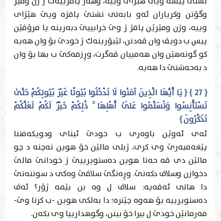
تشتێ پيسه‌ ويێ هێژاى وییه‌، وهه‌ر پاقژییه‌ك ژ ژن ومێر
وگۆتن وكرياران ئه‌و بابه‌تى تشتێ پاقژه‌ ويێ هێژاى
وییه‌، وژن ومێرێن پاقژ ژ وێ خرابییێ دبه‌رينه‌ يا مرۆڤێن
پيس ب دويڤ وان ڤه‌دنن، لێبۆرينه‌ك ژ خودێ بۆ وان هه‌يه‌
كو گونه‌هێن وان هه‌مییان ڤه‌گرت، وڕزقه‌كێ ب بها بۆ وان
د به‌حه‌شتێ دا هه‌يه‌.
{ 27 } { يَا أَيُّهَا الَّذِينَ آمَنُوا لَا تَدْخُلُوا بُيُوتًا غَيْرَ بُيُوتِكُمْ حَتَّىٰ
تَسْتَأْنِسُوا وَتُسَلِّمُوا عَلَىٰ أَهْلِهَا ۚ ذَٰلِكُمْ خَيْرٌ لَكُمْ لَعَلَّكُمْ
تَذَكَّرُونَ }
ئه‌ى ئه‌وێن باوه‌رى ب خودێ ئيناى ودويكه‌فتنا
پێغه‌مبه‌رێ وى كرى، ژبلی مالێن خۆ هوين نه‌چنه‌ د چو
مالێن دى ڤه‌ حه‌تا هوين ده‌ستويرییێ ژ خودانێ مالێ
دخوازن وسلاڤ دكه‌نێ. وڕه‌نگێ سلاڤێ وه‌كى د سوننه‌تێ
دا هاتى ئه‌ڤه‌يه‌: سلاڤ ل وه‌ بن بێمه‌ ژۆر؟ ئه‌ڤ
ده‌ستويرییه‌ بۆ هه‌وه‌ چێتره‌؛ دا به‌لكى هوين -ب كرنا وێ-
فه‌رمانێن خودێ ل بيرا خۆ بينن، وگوهدارییا وى بكه‌ن.