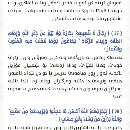
فه‌رمان كرییه‌ كو ئه‌و ب قه‌در بكه‌ڤن وبێنه‌ ئاڤاكرن، و ب
خواندنا قورئانێ وزكرى ناڤێ وى لێ بێته‌ خواندن، سپێده‌
وئێڤاران نڤێژ بۆ خودێ لێ دئێته‌كرن.
{ 37 } { رِجَالٌ لَا تُلْهِيهِمْ تِجَارَةٌ وَلَا بَيْعٌ عَنْ ذِكْرِ اللَّهِ وَإِقَامِ
الصَّلَاةِ وَإِيتَاءِ الزَّكَاةِ ۙ يَخَافُونَ يَوْمًا تَتَقَلَّبُ فِيهِ الْقُلُوبُ
وَالْأَبْصَارُ }
هنده‌ك زه‌لامن نه‌ بازرگانى ونه‌ كڕين وفرۆتن وان ژ زكرێ
خودێ، وكرنا نڤێژێ، ودانا زه‌كاتێ بۆ پێتڤییان مۆژيل
ناكه‌ت، ئه‌و ژ ڕوژا قيامه‌تێ دترسن يا كو دل تێدا د ناڤبه‌را
هيڤى وترسێ دا دئێنه‌ وه‌رگێڕان، وچاڤ ژى تێدا دئێنه‌
وه‌رگێڕان به‌رێ وان دمينته‌ ل هندێ كانێ دێ چ ب سه‌رى
ئێت؟
{ 38 } { لِيَجْزِيَهُمُ اللَّهُ أَحْسَنَ مَا عَمِلُوا وَيَزِيدَهُمْ مِنْ فَضْلِهِ ۗ
وَاللَّهُ يَرْزُقُ مَنْ يَشَاءُ بِغَيْرِ حِسَابٍ }
دا خودێ جزايێ باشترين كارێن وان بده‌تێ، و ژ قه‌نجییا خۆ