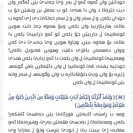
خودانێن وان ئه‌وه‌ ئه‌و ل به‌ر وێ چه‌ندێ بێن ئه‌گه‌ر وان
ديت خێره‌كا د وان دا هه‌ى: كو ب عه‌قل بن وبشێن خۆ ب
خودان بكه‌ن، و ل سه‌ر وان و ل سه‌ر خه‌لكێ دى ژى ئه‌وه‌ ب
مالی هاريكارییا وان بكه‌ن. وبۆ هه‌وه‌ چێ نابت هوين
كوته‌كییێ ل جارییێن خۆ بكه‌ن كو ئه‌و خرابییێ بكه‌ن دا
مالی بۆ هه‌وه‌ بينن، وچاوا هوين وێ چه‌ندێ دێ كه‌ن
ووان ده‌همه‌ن پاقژى دڤێت وهوين قه‌بويل ناكه‌ن؟
وهه‌چییێ كوته‌كییێ ل وان بكه‌ت دا ئه‌و زنايێ بكه‌ن هندى
خودێیه‌ پشتى ڤێ كوته‌كییا ل وان دئێته‌كرن باش گونه‌هـ
ژێبره‌ بۆ وان، ويێ دلۆڤانكاره‌ ب وان، وگونه‌هـ ل سه‌ر وانه‌
يێن كوته‌كییێ ل وان دكه‌ن.
{ 34 } { وَلَقَدْ أَنْزَلْنَا إِلَيْكُمْ آيَاتٍ مُبَيِّنَاتٍ وَمَثَلًا مِنَ الَّذِينَ خَلَوْا مِنْ
قَبْلِكُمْ وَمَوْعِظَةً لِلْمُتَّقِينَ }
ومه‌ ب ڕاستى ئايه‌تێن قورئانێ يێن حه‌قییێ ئاشكه‌را
دكه‌ن، ومه‌ته‌له‌ك ژ به‌حسێ ملله‌تێن به‌رێ، وشيره‌ته‌كا ئه‌و
مفایى ژێ ببينت يێ ژ خودێ بترست وخۆ ژ عه‌زابا وى