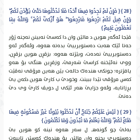
{ 28 } { فَإِنْ لَمْ تَجِدُوا فِيهَا أَحَدًا فَلَا تَدْخُلُوهَا حَتَّىٰ يُؤْذَنَ لَكُمْ ۖ
وَإِنْ قِيلَ لَكُمُ ارْجِعُوا فَارْجِعُوا ۖ هُوَ أَزْكَىٰ لَكُمْ ۚ وَاللَّهُ بِمَا
تَعْمَلُونَ عَلِيمٌ }
ڤێجا ئه‌گه‌ر هوين د مالێن وان دا كه‌سێ نه‌بينن نه‌چنه‌ ژۆر
حه‌تا ئێك هه‌بت ده‌ستويرییێ بده‌ته‌ هه‌وه‌، وئه‌گه‌ر ئه‌و
ده‌ستويرییێ نه‌ده‌ت، وبێژته‌ هه‌وه‌: بزڤڕن هوين بزڤڕن،
ووى نه‌ئێخنه‌ كراسێ شه‌رمێ، وزڤڕين هنگى بۆ هه‌و
پاقژتره‌؛ چونكى هنده‌ك حاله‌ت يێن هه‌ين مرۆڤى نه‌ڤێت
كه‌س مرۆڤى تێدا ببينت. وخودێ ب كارێ هوين دكه‌ن يێ
پڕزانايه‌، وئه‌و جزايێ هه‌ر ئێكى ل دويڤ كارێ وى دێ
ده‌تێ.
{ 29 } { لَيْسَ عَلَيْكُمْ جُنَاحٌ أَنْ تَدْخُلُوا بُيُوتًا غَيْرَ مَسْكُونَةٍ فِيهَا
مَتَاعٌ لَكُمْ ۚ وَاللَّهُ يَعْلَمُ مَا تُبْدُونَ وَمَا تَكْتُمُونَ }
به‌لێ چو گونه‌هـ ل سه‌ر هه‌وه‌ نينه‌ كو هوين بێ
ده‌ستويرى بچنه‌ وان مالێن بۆ هنده‌ك كه‌سێن تايبه‌ت