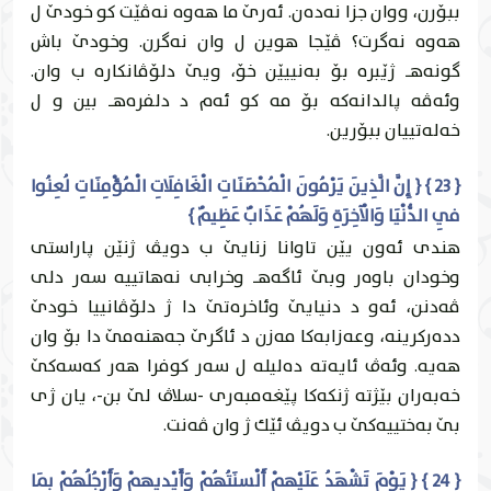
ببۆرن، ووان جزا نه‌ده‌ن. ئه‌رێ ما هه‌وه‌ نه‌ڤێت كو خودێ ل
هه‌وه‌ نه‌گرت؟ ڤێجا هوين ل وان نه‌گرن. وخودێ باش
گونه‌هـ ژێبره‌ بۆ به‌نییێن خۆ، ويێ دلۆڤانكاره‌ ب وان.
وئه‌ڤه‌ پالدانه‌كه‌ بۆ مه‌ كو ئه‌م د دلفره‌هـ بين و ل
خه‌له‌تییان ببۆرين.
{ 23 } { إِنَّ الَّذِينَ يَرْمُونَ الْمُحْصَنَاتِ الْغَافِلَاتِ الْمُؤْمِنَاتِ لُعِنُوا
فِي الدُّنْيَا وَالْآخِرَةِ وَلَهُمْ عَذَابٌ عَظِيمٌ }
هندى ئه‌ون يێن تاوانا زنايێ ب دويڤ ژنێن پاراستى
وخودان باوه‌ر وبێ ئاگه‌هـ وخرابى نه‌هاتییه‌ سه‌ر دلی
ڤه‌دنن، ئه‌و د دنيايێ وئاخره‌تێ دا ژ دلۆڤانییا خودێ
دده‌ركرينه‌، وعه‌زابه‌كا مه‌زن د ئاگرێ جه‌هنه‌مێ دا بۆ وان
هه‌يه‌. وئه‌ڤ ئايه‌ته‌ ده‌ليله‌ ل سه‌ر كوفرا هه‌ر كه‌سه‌كێ
خه‌به‌ران بێژته‌ ژنكه‌كا پێغه‌مبه‌رى -سلاڤ لێ بن-، يان ژى
بێ به‌ختییه‌كێ ب دويڤ ئێك ژ وان ڤه‌نت.
{ 24 } { يَوْمَ تَشْهَدُ عَلَيْهِمْ أَلْسِنَتُهُمْ وَأَيْدِيهِمْ وَأَرْجُلُهُمْ بِمَا