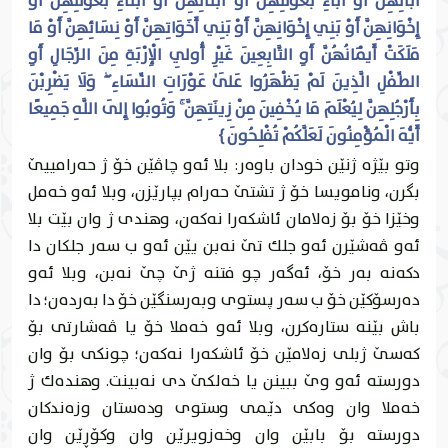
آبَائِهِنَّ أَوْ آبَاءِ بُعُولَتِهِنَّ أَوْ أَبْنَائِهِنَّ أَوْ أَبْنَاءِ بُعُولَتِهِنَّ أَوْ
إِخْوَانِهِنَّ أَوْ بَنِي إِخْوَانِهِنَّ أَوْ بَنِي أَخَوَاتِهِنَّ أَوْ نِسَائِهِنَّ أَوْ مَا
مَلَكَتْ أَيْمَانُهُنَّ أَوِ التَّابِعِينَ غَيْرِ أُولِي الْإِرْبَةِ مِنَ الرِّجَالِ أَوِ
الطِّفْلِ الَّذِينَ لَمْ يَظْهَرُوا عَلَىٰ عَوْرَاتِ النِّسَاءِ ۖ وَلَا يَضْرِبْنَ
بِأَرْجُلِهِنَّ لِيُعْلَمَ مَا يُخْفِينَ مِنْ زِينَتِهِنَّ ۚ وَتُوبُوا إِلَى اللَّهِ جَمِيعًا
أَيُّهَ الْمُؤْمِنُونَ لَعَلَّكُمْ تُفْلِحُونَ }
وتو بێژه‌ ژنێن خودان باوه‌ر: بلا ئه‌و چاڤێن خۆ ژ حه‌رامییێ
بگرن، ونامويسا خۆ ژ تشتێ حه‌رام بپارێزن، وبلا ئه‌و خه‌مل
وخێزا خۆ بۆ زه‌لامان ئاشكه‌را نه‌كه‌ن، وهندى ژ وان بێت بلا
ئه‌و ڤه‌شێرن ئه‌و جلك تێ نه‌بن يێن ئه‌و ب سه‌ر جلكان دا
دكه‌نه‌ به‌ر خۆ، ئه‌گه‌ر چو فتنه‌ ژێ چێ نه‌بن، وبلا ئه‌و
ده‌رسۆكێن خۆ ب سه‌ر پستوى وبه‌رسنگێن خۆ دا به‌رده‌ن؛ دا
باش بێنه‌ ستاره‌كرن، وبلا ئه‌و خه‌ملا خۆ يا ڤه‌شارتى بۆ
كه‌سێ ژبلی زه‌لامێن خۆ ئاشكه‌را نه‌كه‌ن؛ چونكى بۆ وان
دورسته‌ ئه‌و وێ ببينن يا خه‌لكێ دى نه‌بينت. وهنده‌ك ژ
خه‌ملا وان وه‌كى دێمى وستوى وده‌ستان وزه‌ندكان
دورسته‌ بۆ بابێن وان وخه‌زويرێن وان وكۆڕێن وان