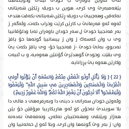
ئه‌ى ئه‌وێن باوه‌رى ب خودێ ئيناى ودويكه‌فتنا
پێغه‌مبه‌رێ وى كرى، هوين ب دويڤ ڕێكێن شه‌يتانى
نه‌كه‌ڤن، وهه‌چییێ ب دويڤ ڕێكێن شه‌يتانى بكه‌ڤت هندى
ئه‌وه‌ ئه‌و فه‌رمانێ ب كارێن كرێت وخراب دكه‌ت، وئه‌گه‌ر ژ
به‌ر قه‌نجییا خودێ ل سه‌ر خودان باوه‌ران نه‌با ودلۆڤانییا
وى ب وان كه‌سه‌ك ژ وان ژ پيساتییا گونه‌ها خۆ پاقژ
نه‌دبوو، به‌لێ خودێ -ژ قه‌نجییا خۆ- وى پاقژ دكه‌ت يێ
وى بڤێت. وخودێ گوهدێرێ گۆتنێن هه‌وه‌يه‌، و ب ئنيه‌ت
وكارێن هه‌وه‌ يێ پڕزانايه‌.
{ 22 } { وَلَا يَأْتَلِ أُولُو الْفَضْلِ مِنْكُمْ وَالسَّعَةِ أَنْ يُؤْتُوا أُولِي
الْقُرْبَىٰ وَالْمَسَاكِينَ وَالْمُهَاجِرِينَ فِي سَبِيلِ اللَّهِ ۖ وَلْيَعْفُوا
وَلْيَصْفَحُوا ۗ أَلَا تُحِبُّونَ أَنْ يَغْفِرَ اللَّهُ لَكُمْ ۗ وَاللَّهُ غَفُورٌ رَحِيمٌ }
وئه‌وێن خودان سه‌راتى د دينى دا وبه‌رفره‌هى د مالی دا
بلا سويندێ نه‌خۆن كو ئه‌و هاريكارییا مرۆڤێن خۆ يێن
هه‌ژار وپێتڤى ومشه‌ختییان نه‌كه‌ن، ونه‌فه‌قێ نه‌ده‌نه‌
وان؛ ژ به‌ر وێ گونه‌ها وان كرى، وبلا ئه‌و ل خه‌له‌تییا وان