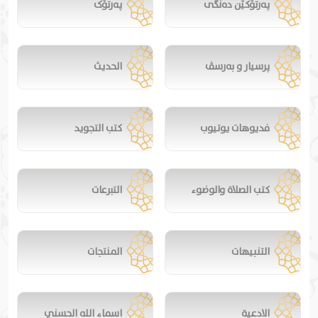
پەرتۆکێن دەنگی
پەرتۆک
پرسیار و بەرسڤ
الحديث
فديوهات يوتيوب
كتب التجويد
كتب الصلاة والوضوء
التبرعات
التنبيهات
المنتجات
الادعية
اسماء الله الحسني