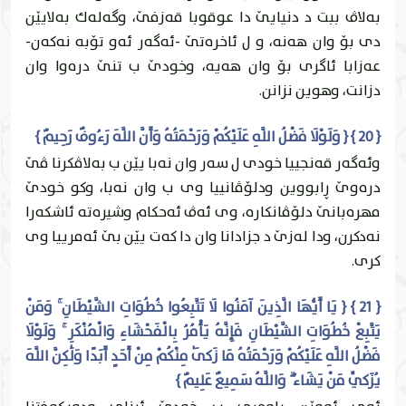
به‌لاڤ ببت د دنيايێ دا عوقوبا قه‌زفێ، وگه‌له‌ك به‌لايێن
دى بۆ وان هه‌نه‌، و ل ئاخره‌تێ -ئه‌گه‌ر ئه‌و تۆبه‌ نه‌كه‌ن-
عه‌زابا ئاگرى بۆ وان هه‌يه‌، وخودێ ب تنێ دره‌وا وان
دزانت، وهوين نزانن.
{ 20 } { وَلَوْلَا فَضْلُ اللَّهِ عَلَيْكُمْ وَرَحْمَتُهُ وَأَنَّ اللَّهَ رَءُوفٌ رَحِيمٌ }
وئه‌گه‌ر قه‌نجییا خودى ل سه‌ر وان نه‌با يێن ب به‌لاڤكرنا ڤێ
دره‌وێ ڕابووين ودلۆڤانییا وى ب وان نه‌با، وكو خودێ
مهره‌بانێ دلۆڤانكاره‌، وى ئه‌ڤ ئه‌حكام وشيره‌ته‌ ئاشكه‌را
نه‌دكرن، ودا له‌زێ د جزادانا وان دا كه‌ت يێن بێ ئه‌مرییا وى
كرى.
{ 21 } { يَا أَيُّهَا الَّذِينَ آمَنُوا لَا تَتَّبِعُوا خُطُوَاتِ الشَّيْطَانِ ۚ وَمَنْ
يَتَّبِعْ خُطُوَاتِ الشَّيْطَانِ فَإِنَّهُ يَأْمُرُ بِالْفَحْشَاءِ وَالْمُنْكَرِ ۚ وَلَوْلَا
فَضْلُ اللَّهِ عَلَيْكُمْ وَرَحْمَتُهُ مَا زَكَىٰ مِنْكُمْ مِنْ أَحَدٍ أَبَدًا وَلَٰكِنَّ اللَّهَ
يُزَكِّي مَنْ يَشَاءُ ۗ وَاللَّهُ سَمِيعٌ عَلِيمٌ }