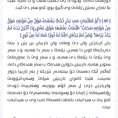
دورستى ده‌تێ. وخودێ يێ حسێب سڤك و ب له‌زه‌، ڤێجا
بلا نه‌زان نه‌بێژن ژڤانێ وى گيرۆ بوو، ئه‌و هه‌ر دێ ئێت.
{ 40 } { أَوْ كَظُلُمَاتٍ فِي بَحْرٍ لُجِّيٍّ يَغْشَاهُ مَوْجٌ مِنْ فَوْقِهِ مَوْجٌ
مِنْ فَوْقِهِ سَحَابٌ ۚ ظُلُمَاتٌ بَعْضُهَا فَوْقَ بَعْضٍ إِذَا أَخْرَجَ يَدَهُ لَمْ
يَكَدْ يَرَاهَا ۗ وَمَنْ لَمْ يَجْعَلِ اللَّهُ لَهُ نُورًا فَمَا لَهُ مِنْ نُورٍ }
يان كريارێن وان دێ وه‌كى وان تارییان بن يێن د بنێ
ده‌ريایه‌كا كوير دا هه‌ين، پێله‌ك د سه‌ر دا هه‌يه‌، و د سه‌ر
وێ پێلێ دا پێله‌كا دى هه‌يه‌، و د سه‌ر وێ دا عه‌وره‌كێ
ستوير هه‌يه‌، تارییێن دژوارن هنده‌ك ب سه‌ر هنده‌كان دانه‌،
ئه‌گه‌ر ئێك ده‌ستێ خۆ بينته‌ده‌ر نێزيكه‌ ژ به‌ر تارییا دژوار
نه‌بينت، ڤێجا كافران تارییێن شركێ وسه‌رداچوونێ
وكريارێن خراب ل سه‌ر كۆم بووينه‌. وهه‌چییێ خودێ
ڕۆناهییه‌كێ ژ كيتابا خۆ وسوننه‌تا پێغه‌مبه‌رێ خۆ نه‌ده‌تێ
ئه‌و پێ ب هيدايه‌ت بكه‌ڤت كه‌سه‌ك نابت وى ب هيدايه‌ت
بينت.