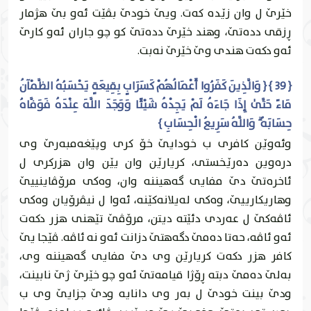
خێرێ ل وان زێده‌ كه‌ت. ويێ خودێ بڤێت ئه‌و بێ هژمار
ڕزقى دده‌تێ، وهند خێرێ دده‌تێ كو چو جاران ئه‌و كارێ
ئه‌و دكه‌ت هندى وێ خێرێ نه‌بت.
{ 39 } { وَالَّذِينَ كَفَرُوا أَعْمَالُهُمْ كَسَرَابٍ بِقِيعَةٍ يَحْسَبُهُ الظَّمْآنُ
مَاءً حَتَّىٰ إِذَا جَاءَهُ لَمْ يَجِدْهُ شَيْئًا وَوَجَدَ اللَّهَ عِنْدَهُ فَوَفَّاهُ
حِسَابَهُ ۗ وَاللَّهُ سَرِيعُ الْحِسَابِ }
وئه‌وێن كافرى ب خودايێ خۆ كرى وپێغه‌مبه‌رێ وى
دره‌وين ده‌رێخستى، كريارێن وان يێن وان هزركرى ل
ئاخره‌تێ دێ مفایى گه‌هيننه‌ وان، وه‌كى مرۆڤاينییێ
وهاريكارییێ، وه‌كى له‌يلانه‌كێنه‌، ئه‌وا ل نيڤرۆيان وه‌كى
ئاڤه‌كێ ل عه‌ردى دئێته‌ ديتن، مرۆڤێ تێهنى هزر دكه‌ت
ئه‌و ئاڤه‌، حه‌تا ده‌مێ دگه‌هتێ دزانت ئه‌و نه‌ ئاڤه‌. ڤێجا يێ
كافر هزر دكه‌ت كريارێن وى دێ مفایى گه‌هيننه‌ وى،
به‌لێ ده‌مێ دبته‌ ڕۆژا قيامه‌تێ ئه‌و چو خێرێ ژێ نابينت،
ودێ بينت خودێ ل به‌ر وى دانايه‌ ودێ جزايێ وى ب