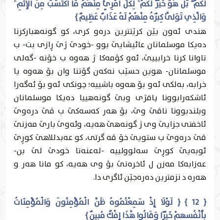
لَكُمْ ۖ بَلْ هُوَ خَيْرٌ لَكُمْ ۚ لِكُلِّ امْرِئٍ مِنْهُمْ مَا اكْتَسَبَ مِنَ الْإِثْمِ ۚ
وَالَّذِي تَوَلَّىٰ كِبْرَهُ مِنْهُمْ لَهُ عَذَابٌ عَظِيمٌ }
هندى ئه‌ون يێن كرێتترين دره‌و كرى، كو گونه‌هباركرنا
ده‌یكا موسلمانان عائيشايێ بوو -خودێ ژێ ڕازى بت- ب
تاوانا كرنا خرابییێ، ئه‌و كۆمه‌كا ژ هه‌وه‌ ب خۆنه ‌-گه‌لی
موسلمانان- هوين حسێب نه‌كه‌ن گۆتنا وان بۆ هه‌وه‌ يا
خرابه‌، به‌لكى ئه‌و بۆ هه‌وه‌ باشییه‌؛ چونكى ئه‌و بۆ ئه‌گه‌را
ئاشكه‌رابوونا پاقژى وبێ گونه‌هییا ده‌یكا موسلمانان
وبلندبوونا ناڤێ وێ، بۆ هه‌ر كه‌سه‌كێ ب ڤێ دره‌وێ
ئاخفتى جزايێ وى ژ گونه‌هێ هه‌يه‌، وئه‌وێ بارێ مه‌زنێ
ڤێ دره‌وێ ب ستويێ خۆ ڤه‌ گرتى، كو عه‌بدللاهێ كوڕێ
ئوبه‌يێ كوڕێ سه‌لوولییه ‌-له‌عنه‌تا خودێ لێ بن-
عه‌زابه‌كا مه‌زن ل ئاخره‌تێ بۆ وى هه‌يه‌، كو مانا هه‌ر و
هه‌ره‌ د نزمترين ده‌ره‌جێن ئاگرى دا.
{ 12 } { لَوْلَا إِذْ سَمِعْتُمُوهُ ظَنَّ الْمُؤْمِنُونَ وَالْمُؤْمِنَاتُ
بِأَنْفُسِهِمْ خَيْرًا وَقَالُوا هَٰذَا إِفْكٌ مُبِينٌ }