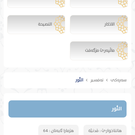
الاذكار
النصيحة
ماڵپەرێ مزگەفت
سەرەکی
تەفسیر
النُّور
النُّور
هاتناخوارێ :
مَدنيَّة
هژمارا ئایەتان :
64