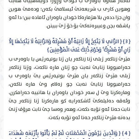
ئه‌گه‌ر هه‌وه‌ باوه‌رى ب خودێ وڕۆژا دويماهییێ هه‌بت
وهوين كارى ب شريعه‌تێ ئيسلامێ بكه‌ن؛ وده‌مێ هوين
وان جزا دده‌ن بلا هژماره‌كا خودان باوه‌ران ئاماده‌ ببن؛ دا ئه‌و
پاشڤه‌ بچن وعيبره‌ته‌كێ بۆ خۆ ژێ ببينن.
{ 3 } { الزَّانِي لَا يَنْكِحُ إِلَّا زَانِيَةً أَوْ مُشْرِكَةً وَالزَّانِيَةُ لَا يَنْكِحُهَا إِلَّا
زَانٍ أَوْ مُشْرِكٌ ۚ وَحُرِّمَ ذَٰلِكَ عَلَى الْمُؤْمِنِينَ }
مێرێ زناكه‌ر ژبلی ژنا زناكه‌ر يان ژنا بوتپه‌رێس يا باوه‌رى ب
حه‌رامبوونا زنايێ نه‌بت چو ژنان ماره‌ ناكه‌ت، وژنا زناكه‌ر
ژبلی مێرێ زناكه‌ر يان مێرێ بوتپه‌رێس يێ باوه‌رى ب
حه‌رامبوونا زنايێ نه‌بت چو زه‌لام وێ ماره‌ ناكه‌ن،
وماره‌كرنا وێ ل سه‌ر خودان باوه‌ران يا هاتییه‌ حه‌رامكرن.
وئه‌ڤه‌ ده‌ليله‌كێ ئاشكه‌رايه‌ كو ماره‌كرنا ژنا زناكه‌ر چێ
نابت حه‌تا ئه‌و تۆبه‌ دكه‌ت، وهه‌ر وه‌سا چێ نابت مرۆڤ ژنێ
بده‌نه‌ مێرێ زناكه‌ر حه‌تا ئه‌و تۆبه‌ بكه‌ت.
{ 4 } { وَالَّذِينَ يَرْمُونَ الْمُحْصَنَاتِ ثُمَّ لَمْ يَأْتُوا بِأَرْبَعَةِ شُهَدَاءَ