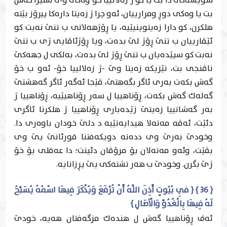
شويشه‌كێ دا بت يا كو ژ زه‌لالییا خۆ وه‌كى وێ ستێرا گه‌ش
بت يا وه‌كى دوڕ ومرارییان، ئه‌و چرا ژ زه‌يتا داره‌كا پيرۆز بێته‌
هلكرن، كو دارا زه‌يتوينیێیه‌، يا ڕۆژهه‌لاتى ب تنێ نه‌بت كو
ئێڤارییان ب تنێ ڕۆژ لێ بده‌ت، ويا ڕۆژئاڤايى ژى ب تنێ
نه‌بت كو سپێده‌يان ب تنێ ڕۆژ لێ بده‌ت، به‌لكى ل جهه‌كێ
ناڤنجى بت، نێزيكه‌ زه‌يتا وێ -ژ زه‌لالییا خۆ- ئه‌و ب خۆ
گه‌ش بكه‌ت به‌رى ئاگر بگه‌هتێ، ڤێجا ئه‌گه‌ر ئاگر گه‌هشتێ
گه‌له‌ك گه‌ش بكه‌ت، ڕۆناهییا ل سه‌ر ڕۆناهیێیه‌، ڕۆناهییا ژ
به‌ر گه‌شاتییا زه‌يتێ زێده‌بارى ڕۆناهییا ژ هلكرنا ئاگرى
دئێت، ئه‌ڤه‌ مه‌ته‌لا هيدايه‌تێيه‌ د دلێ خودان باوه‌رى دا.
وخودێ به‌رێ وى دده‌ته‌ دويكه‌فتنا قورئانێ يێ وى
بڤێت، وئه‌و مه‌ته‌لان بۆ مرۆڤان دئينت؛ دا عه‌قلی بۆ خۆ
ژێ بگرن. وخودێ ب هه‌ر تشته‌كى يێ پڕزانايه‌.
{ 36 } { فِي بُيُوتٍ أَذِنَ اللَّهُ أَنْ تُرْفَعَ وَيُذْكَرَ فِيهَا اسْمُهُ يُسَبِّحُ
لَهُ فِيهَا بِالْغُدُوِّ وَالْآصَالِ }
ئه‌ڤ ڕۆناهییا گه‌ش ل هنده‌ك مزگه‌فتان هه‌يه‌، خودێ