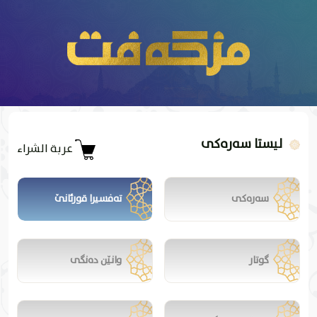
لیستا سەرەکی
عربة الشراء
سەرەکی
تەفسیرا قورئانێ
گوتار
وانێن دەنگی