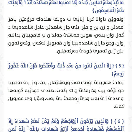
فَاجْلِدُوهُمْ ثَمَانِينَ جَلْدَةً وَلَا تَقْبَلُوا لَهُمْ شَهَادَةً أَبَدًا ۚ وَأُولَٰئِكَ
هُمُ الْفَاسِقُونَ }
وئه‌وێن تاوانا كرنا زنايێ ب دويڤ هنده‌ك مرۆڤێن پاقژ
ڤه‌دنن چ ژن بن چ مێر، بێى چار شاهدێن عادل شاهده‌يێ د
گه‌ل وان بده‌ن، هوين حه‌شتێ جه‌لدان ب قامچییان بداننه‌
وان، وچو جاران شاهده‌يییا وان قه‌بويل نه‌كه‌ن، وئه‌و ئه‌ون
يێن ژ بن ئه‌مرێ خودێ ده‌ركه‌فتين.
{ 5 } { إِلَّا الَّذِينَ تَابُوا مِنْ بَعْدِ ذَٰلِكَ وَأَصْلَحُوا فَإِنَّ اللَّهَ غَفُورٌ
رَحِيمٌ }
به‌لێ هه‌چییێ تۆبه‌ بكه‌ت وپه‌شێمان ببت، و ژ بێ به‌ختییا
خۆ لێڤه‌ ببت وكاره‌كێ چاك بكه‌ت، هندى خودێیه‌ گونه‌ها
وى دێ ژێ به‌ت ودێ ڕه‌حمێ پێ به‌ت، وتۆبا وى قه‌بويل
كه‌ت.
{ 6 } { وَالَّذِينَ يَرْمُونَ أَزْوَاجَهُمْ وَلَمْ يَكُنْ لَهُمْ شُهَدَاءُ إِلَّا
أَنْفُسُهُمْ فَشَهَادَةُ أَحَدِهِمْ أَرْبَعُ شَهَادَاتٍ بِاللَّهِ ۙ إِنَّهُ لَمِنَ