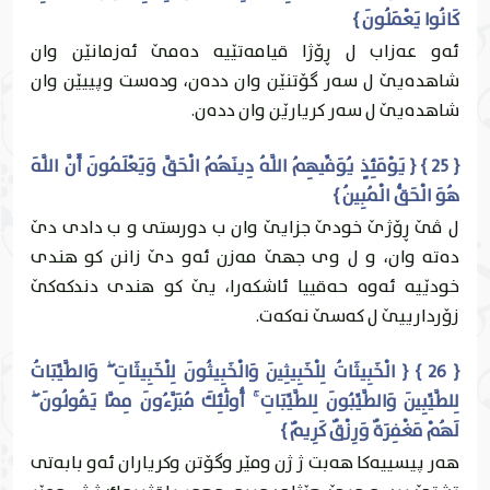
كَانُوا يَعْمَلُونَ }
ئه‌و عه‌زاب ل ڕۆژا قيامه‌تێيه‌ ده‌مێ ئه‌زمانێن وان
شاهده‌يێ ل سه‌ر گۆتنێن وان دده‌ن، وده‌ست وپییێن وان
شاهده‌يێ ل سه‌ر كريارێن وان دده‌ن.
{ 25 } { يَوْمَئِذٍ يُوَفِّيهِمُ اللَّهُ دِينَهُمُ الْحَقَّ وَيَعْلَمُونَ أَنَّ اللَّهَ
هُوَ الْحَقُّ الْمُبِينُ }
ل ڤێ ڕۆژێ خودێ جزايێ وان ب دورستى و ب دادى دێ
ده‌ته‌ وان، و ل وى جهێ مه‌زن ئه‌و دێ زانن كو هندى
خودێیه‌ ئه‌وه‌ حه‌قییا ئاشكه‌را، يێ كو هندى دندكه‌كێ
زۆردارییێ ل كه‌سێ نه‌كه‌ت.
{ 26 } { الْخَبِيثَاتُ لِلْخَبِيثِينَ وَالْخَبِيثُونَ لِلْخَبِيثَاتِ ۖ وَالطَّيِّبَاتُ
لِلطَّيِّبِينَ وَالطَّيِّبُونَ لِلطَّيِّبَاتِ ۚ أُولَٰئِكَ مُبَرَّءُونَ مِمَّا يَقُولُونَ ۖ
لَهُمْ مَغْفِرَةٌ وَرِزْقٌ كَرِيمٌ }
هه‌ر پيسییه‌كا هه‌بت ژ ژن ومێر وگۆتن وكرياران ئه‌و بابه‌تى