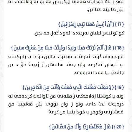
ئه‌م ژ نك خودايێ هه‌مى چێكرییان ڤه‌ بۆ ته‌ وملله‌تێ ته‌
يێن هاتينه‌ هنارتن.
{ 17 } { أَنْ أَرْسِلْ مَعَنَا بَنِي إِسْرَائِيلَ }
كو تو ئيسرائيليان به‌رده‌؛ دا ئه‌و د گه‌ل مه‌ بچن.
{ 18 } { قَالَ أَلَمْ نُرَبِّكَ فِينَا وَلِيدًا وَلَبِثْتَ فِينَا مِنْ عُمُرِكَ سِنِينَ }
فيرعه‌ونى گۆت: ئه‌رێ ما مه‌ تو د مالێن خۆ دا ب زارۆكينى
ب خودان نه‌كرى، وتو چه‌ند ساله‌كان ژ ژییێ خۆ د بن
چاڤدێرییا مه‌ دا نه‌بووى.
{ 19 } { وَفَعَلْتَ فَعْلَتَكَ الَّتِي فَعَلْتَ وَأَنْتَ مِنَ الْكَافِرِينَ }
وته‌ ب كوشتنا زه‌لامه‌كى ژ ملله‌تێ من تاوانه‌ك كر ده‌مێ ته‌
دره‌به‌ك لێ داى، وتو ژ وان بووى يێن قه‌نجییا من
ڤه‌شارتى وكوفر ب خوداينییا من كرى؟
{ 20 } { قَالَ فَعَلْتُهَا إِذًا وَأَنَا مِنَ الضَّالِّينَ }