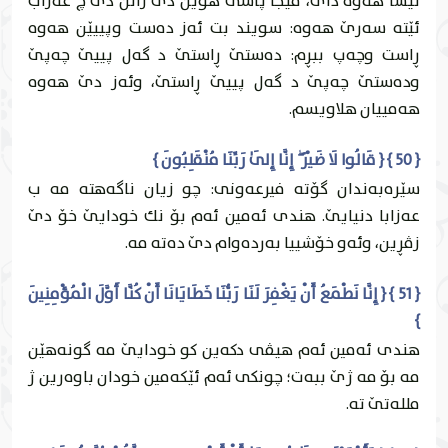
نيشا هه‌وه‌ داى، ڤێجا پاشى هوين دێ زانن دێ چ عه‌زاب
ئێته‌ سه‌رێ هه‌وه‌: سويند بت ئه‌ز ده‌ست وپییێن هه‌وه‌
ڕاست وچه‌پ ببڕم: ده‌ستێ ڕاستێ د گه‌ل پییێ چه‌پێ
وده‌ستێ چه‌پێ د گه‌ل پییێ ڕاستێ، وئه‌ز دێ هه‌وه‌
هه‌مییان هلاويسم.
{ 50 } { قَالُوا لَا ضَيْرَ ۖ إِنَّا إِلَىٰ رَبِّنَا مُنْقَلِبُونَ }
سێره‌به‌ندان گۆته‌ فيرعه‌ونى: چو زيان ناگه‌هته‌ مه‌ ب
عه‌زابا دنيايێ. هندى ئه‌مين ئه‌م بۆ نك خودايێ خۆ دێ
زڤڕين، وئه‌و خۆشییا به‌رده‌وام دێ ده‌ته‌ مه‌.
{ 51 } { إِنَّا نَطْمَعُ أَنْ يَغْفِرَ لَنَا رَبُّنَا خَطَايَانَا أَنْ كُنَّا أَوَّلَ الْمُؤْمِنِينَ
}
هندى ئه‌مين ئه‌م هيڤى دكه‌ين كو خودايێ مه‌ گونه‌هێن
مه‌ بۆ مه‌ ژێ ببه‌ت؛ چونكى ئه‌م ئێكه‌مين خودان باوه‌رين ژ
ملله‌تێ ته‌.