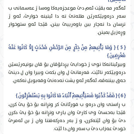
ئه‌گه‌ر مه‌ بڤێت ئه‌م دێ موعجزه‌یه‌كا وه‌سا ژ عه‌سمانى ب
سه‌ر دره‌وپێكه‌رێن ملله‌تێ ته‌ دا ئينينه‌ خوارێ، ئه‌و ژ
ترسان دا نه‌چار ببن باوه‌رییێ بينن، ڤێجا ئه‌و ستوخوار
وڕه‌زيل بمينن.
{ 5 } { وَمَا يَأْتِيهِمْ مِنْ ذِكْرٍ مِنَ الرَّحْمَٰنِ مُحْدَثٍ إِلَّا كَانُوا عَنْهُ
مُعْرِضِينَ }
وبيرئينانه‌كا نوى ژ خودايێ پڕدلۆڤان بۆ ڤان بوتپه‌رێسێن
دره‌وپێكه‌ر نائێت، فه‌رمانێ ل وان بكه‌ت وبیرا وان ل دینێ
حه‌ق بینته‌ڤه‌، ئه‌گه‌ر ئه‌و پشت نه‌ده‌نێ وقه‌بويل نه‌كه‌ن.
{ 6 } { فَقَدْ كَذَّبُوا فَسَيَأْتِيهِمْ أَنْبَاءُ مَا كَانُوا بِهِ يَسْتَهْزِئُونَ }
ب ڕاستى وان دره‌و ب قورئانێ كر وتڕانه‌ بۆ خۆ پێ كرن،
ڤێجا به‌حسێ وى كارێ وان يارى وتڕانه‌ بۆ خۆ پێ دكرن
دێ بۆ وان ئێته‌كرن، و ژ به‌ر ده‌ركه‌فتنا وان ژ بن ئه‌مرێ
خودێ عه‌زاب دێ ب سه‌ر وان دا ئێت.