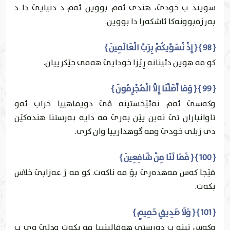
سويند ب خودێ، هندى ئه‌م بووين ئه‌م د دنيايێ دا د
به‌رزه‌بوونه‌كا ئاشكه‌را دا بووين.
{ 98 } { إِذْ نُسَوِّيكُمْ بِرَبِّ الْعَالَمِينَ }
كو مه‌ هوين دئينانه‌ ڕێزا خودايێ هه‌مى چێكرییان‌.
{ 99 } { وَمَا أَضَلَّنَا إِلَّا الْمُجْرِمُونَ }
وكه‌سێ ئه‌م نه‌ئێخستينه‌ ڤێ دويماهییا خراب ئه‌و
تاوانباران تێ نه‌بن يێن به‌رێ مه‌ دايه‌ په‌رستنا هنده‌كێن
دى ژبلی خودێ ومه‌ گوهدارییا وان كرى.
{ 100 } { فَمَا لَنَا مِنْ شَافِعِينَ }
ڤێجا كه‌س مه‌هده‌رێ بۆ مه‌ ناكه‌ت. كو مه‌ ژ عه‌زابێ خلاس
بكه‌ت.
{ 101 } { وَلَا صَدِيقٍ حَمِيمٍ }
وكه‌س نينه‌ ب دورستى هه‌ڤالينییا مه‌ بكه‌ت ودلێ وى ب