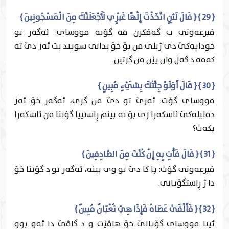
{ 29 } { قَالَ لَئِنِ اتَّخَذْتَ إِلَٰهًا غَيْرِي لَأَجْعَلَنَّكَ مِنَ الْمَسْجُونِينَ }
فيرعه‌ونى ب گه‌فكرن ڤه‌ گۆته‌ مووساى: ئه‌گه‌ر تو
خودایه‌كێ دى ژبلی من بۆ خۆ بدانى سويند بت ئه‌ز دێ ته‌
كه‌مه‌ د گه‌ل وان يێن من گرتين.
{ 30 } { قَالَ أَوَلَوْ جِئْتُكَ بِشَيْءٍ مُبِينٍ }
مووساى گۆت: ئه‌رێ تو دێ من گرى، ئه‌گه‌ر خۆ ئه‌ز
ده‌ليله‌كێ ئاشكه‌را ژى بۆ ته‌ بينم ڕاستییا گۆتنا من ئاشكه‌را
بكه‌ت؟
{ 31 } { قَالَ فَأْتِ بِهِ إِنْ كُنْتَ مِنَ الصَّادِقِينَ }
فيرعه‌ونى گۆت: پا كا دێ تو وى بينه‌، ئه‌گه‌ر تو د گۆتنا خۆ
دا ژ ڕاستگۆيانى.
{ 32 } { فَأَلْقَىٰ عَصَاهُ فَإِذَا هِيَ ثُعْبَانٌ مُبِينٌ }
ئينا مووساى گۆپالێ خۆ هاڤێت و د گاڤێ دا ئه‌و بوو