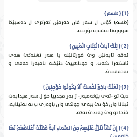
{ 1 } { طسم }
(طسم) گۆتن ل سه‌ر ڤان حه‌رفێن كه‌ركرى ل ده‌سپێكا
سووره‌تا به‌قه‌ره‌ بۆرییه‌.
{ 2 } { تِلْكَ آيَاتُ الْكِتَابِ الْمُبِينِ }
ئه‌ڤه‌ ئايه‌تێن وێ قورئانێنه‌ يا هه‌ر تشته‌كێ هه‌ى
ئاشكه‌را دكه‌ت، و جوداهییێ دئێخته‌ ناڤبه‌را حه‌قى و
نه‌حه‌قییێ.
{ 3 } { لَعَلَّكَ بَاخِعٌ نَفْسَكَ أَلَّا يَكُونُوا مُؤْمِنِينَ }
دبت تو -ئه‌ى پێغه‌مبه‌ر- ژ به‌ر مجدییا خۆ ل سه‌ر هيدايه‌ت
ئينانا وان خۆ تێ ببه‌ى؛ چونكى وان باوه‌رى ب ته‌ نه‌ئينايه،
ڤێجا تو وێ چه‌ندێ نه‌كه‌.
{ 4 } { إِنْ نَشَأْ نُنَزِّلْ عَلَيْهِمْ مِنَ السَّمَاءِ آيَةً فَظَلَّتْ أَعْنَاقُهُمْ لَهَا
خَاضِعِينَ }