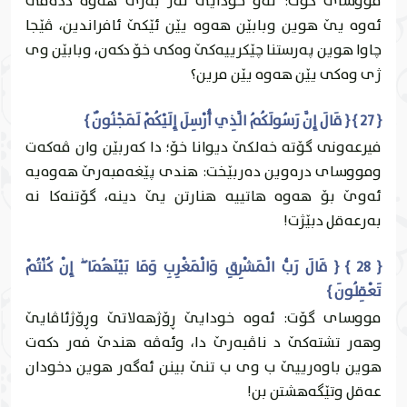
مووساى گۆت: ئه‌و خودايێ ئه‌ز به‌رێ هه‌وه‌ دده‌مێ
ئه‌وه‌ يێ هوين وبابێن هه‌وه‌ يێن ئێكێ ئافراندين، ڤێجا
چاوا هوين په‌رستنا چێكرییه‌كێ وه‌كى خۆ دكه‌ن، وبابێن وى
ژى وه‌كى يێن هه‌وه‌ يێن مرين؟
{ 27 } { قَالَ إِنَّ رَسُولَكُمُ الَّذِي أُرْسِلَ إِلَيْكُمْ لَمَجْنُونٌ }
فيرعه‌ونى گۆته‌ خه‌لكێ ديوانا خۆ؛ دا كه‌ربێن وان ڤه‌كه‌ت
ومووساى دره‌وين ده‌ربێخت: هندى پێغه‌مبه‌رێ هه‌وه‌يه‌
ئه‌وێ بۆ هه‌وه‌ هاتییه‌ هنارتن يێ دينه، گۆتنه‌كا نه‌
به‌رعه‌قل دبێژت!
{ 28 } { قَالَ رَبُّ الْمَشْرِقِ وَالْمَغْرِبِ وَمَا بَيْنَهُمَا ۖ إِنْ كُنْتُمْ
تَعْقِلُونَ }
مووساى گۆت: ئه‌وه‌ خودايێ ڕۆژهه‌لاتێ وڕۆژئاڤايێ
وهه‌ر تشته‌كێ د ناڤبه‌رێ دا، وئه‌ڤه‌ هندێ فه‌ر دكه‌ت
هوين باوه‌رییێ ب وى ب تنێ بينن ئه‌گه‌ر هوين دخودان
عه‌قل وتێگه‌هشتن بن!