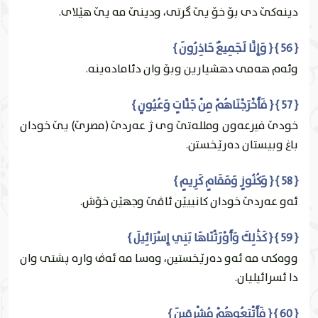
دينه‌كێ دى بۆ خۆ يێ گرتى، ودينێ مه‌ يێ هێلاى.
{ 56 } { وَإِنَّا لَجَمِيعٌ حَاذِرُونَ }
وئه‌م هه‌مى دهشيارين وبۆ وان دئاماده‌ينه‌.
{ 57 } { فَأَخْرَجْنَاهُمْ مِنْ جَنَّاتٍ وَعُيُونٍ }
خودێ فيرعه‌ون وملله‌تێ وى ژ عه‌ردێ (مصرێ) يێ خودان
باغ وبيستان ده‌رێخستن.
{ 58 } { وَكُنُوزٍ وَمَقَامٍ كَرِيمٍ }
ئەو عەردێ خودان كانییێن ئاڤێ وجهێن خۆش.
{ 59 } { كَذَٰلِكَ وَأَوْرَثْنَاهَا بَنِي إِسْرَائِيلَ }
ووه‌كى مه‌ ئه‌و ده‌رێخستين، وه‌سا مه‌ ئه‌ڤ واره‌ پشتى وان
دا ئسرائيلیان.
{ 60 } { فَأَتْبَعُوهُمْ مُشْرِقِينَ }