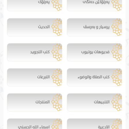
پەرتۆکێن دەنگی
پەرتۆک
پرسیار و بەرسڤ
الحديث
فديوهات يوتيوب
كتب التجويد
كتب الصلاة والوضوء
التبرعات
التنبيهات
المنتجات
الادعية
اسماء الله الحسني