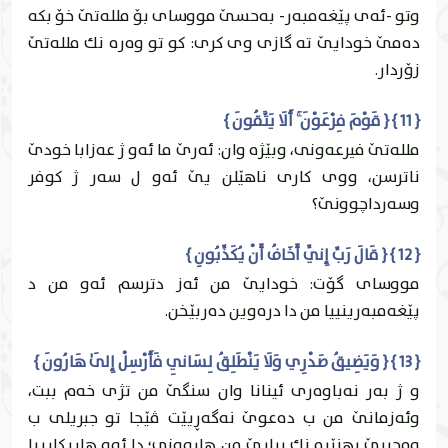
وتو -ئه‌ى پێغه‌مبه‌ر- به‌حسێ مووساى بۆ ملله‌تێ خۆ بكه‌
ده‌مێ خودايێ ته‌ گازى وى كرى: كو تو وه‌ره‌ نك ملله‌تێ
زۆردار.
{ 11 } { قَوْمَ فِرْعَوْنَ ۚ أَلَا يَتَّقُونَ }
ملله‌تێ فيرعه‌ونى، وبێژه‌ وان: ئه‌رێ ما ئه‌و ژ عه‌زابا خودێ
ناترسن، ووى كارى ناهێلن يێ ئه‌و ل سه‌ر ژ كوفر
وسه‌رداچوونێ؟
{ 12 } { قَالَ رَبِّ إِنِّي أَخَافُ أَنْ يُكَذِّبُونِ }
مووساى گۆت: خودايێ من ئه‌ز دترسم ئه‌و من د
پێغه‌مبه‌رينییا من دا دره‌وين ده‌ربێخن.
{ 13 } { وَيَضِيقُ صَدْرِي وَلَا يَنْطَلِقُ لِسَانِي فَأَرْسِلْ إِلَىٰ هَارُونَ }
و ژ به‌ر نه‌باوه‌رى ئينانا وان سنگێ من تژى خه‌م ببت،
وئه‌زمانێ من ب ده‌عوێ نه‌گه‌ڕيێت ڤێجا تو جبريلی ب
وه‌حییێ بهنێره‌ نك برايێ من هاروونى؛ دا ئه‌و هاريكارییا