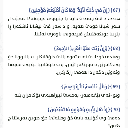
{ 67 } { إِنَّ فِي ذَٰلِكَ لَآيَةً ۖ وَمَا كَانَ أَكْثَرُهُمْ مُؤْمِنِينَ }
هندى د ڤێ چه‌ندێ دايه‌ يا چێبووى عيبره‌ته‌كا عه‌جێب ل
سه‌ر شيانا خودێ هه‌يه‌، و د سه‌ر ڤێ نيشانا ئاشكه‌را ڕا
پترییا دويكه‌فتییێن فيرعه‌ونى باوه‌رى نه‌ئينا.
{ 68 } { وَإِنَّ رَبَّكَ لَهُوَ الْعَزِيزُ الرَّحِيمُ }
وهندى خودايێ ته‌يه‌ ئه‌وه‌ زالێ دلۆڤانكار، ب زالبوونا خۆ
وى كافرێن دره‌وپێكه‌ر تێبرن، و ب دلۆڤانییا خۆ وى مووسا
وئه‌وێن د گه‌ل دا هه‌مى ڕزگاركرن.
{ 69 } { وَاتْلُ عَلَيْهِمْ نَبَأَ إِبْرَاهِيمَ }
وتو -ئه‌ى پێغه‌مبه‌ر- به‌حسێ ئيبراهيمى بۆ كافران بكه‌.
{ 70 } { إِذْ قَالَ لِأَبِيهِ وَقَوْمِهِ مَا تَعْبُدُونَ }
ده‌مێ وى گۆتییه‌ بابێ خۆ وملله‌تێ خۆ: هوين په‌رستنا چ
دكه‌ن؟