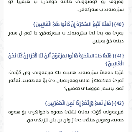
ومرۆڤ بۆ كۆمبوونێ هاتنه‌ خواندن؛ ب هیڤییا كو
سێره‌به‌ند ب سه‌ركه‌ڤن.
{ 40 } { لَعَلَّنَا نَتَّبِعُ السَّحَرَةَ إِنْ كَانُوا هُمُ الْغَالِبِينَ }
به‌رێ مه‌ یێ لێ سێره‌به‌ند ب سه‌ركه‌ڤن؛ دا ئه‌م ل سه‌ر
دينێ خۆ بمينين.
{ 41 } { فَلَمَّا جَاءَ السَّحَرَةُ قَالُوا لِفِرْعَوْنَ أَئِنَّ لَنَا لَأَجْرًا إِنْ كُنَّا نَحْنُ
الْغَالِبِينَ }
ڤێجا ده‌مێ سێره‌به‌ند هاتينه‌ نك فيرعه‌ونى وان گۆتێ:
ئه‌رێ خه‌لاته‌ك ژ مالی ومه‌رته‌بان دێ بۆ مه‌ هه‌بت، ئه‌گه‌ر
ئه‌م ب سه‌ر مووساى كه‌فتين؟
{ 42 } { قَالَ نَعَمْ وَإِنَّكُمْ إِذًا لَمِنَ الْمُقَرَّبِينَ }
فيرعه‌ونى گۆت: به‌لێ تشتێ هه‌وه‌ داخوازكرى بۆ هه‌وه‌
هه‌يه‌، وهوين هنگى دێ ژ وان بن يێن نێزيكى من.