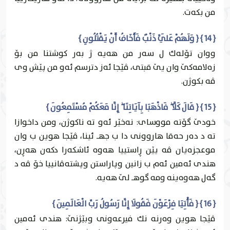
من بكه‌ت.
{ 14 } { وَلَهُمْ عَلَيَّ ذَنْبٌ فَأَخَافُ أَنْ يَقْتُلُونِ }
ووان تۆله‌ك ل سه‌ر من هه‌يه‌ ژ به‌ر كوشتنا من بۆ
زه‌لامه‌كێ وان يێ قبتى، ڤێجا ئه‌ز دترسم ئه‌و من پێش وى
ڤه‌ بكوژن.
{ 15 } { قَالَ كَلَّا ۖ فَاذْهَبَا بِآيَاتِنَا ۖ إِنَّا مَعَكُمْ مُسْتَمِعُونَ }
خودێ گۆته‌ مووساى: نه‌خێر ئه‌و ته‌ ناكوژن، ومن داخوازا
ته‌ د ده‌ر حه‌قا هاروونى دا ب جهـ ئينا، ڤێجا هوين ب وان
موعجزه‌يان ڤه‌ يێن ڕاستییا هه‌وه‌ ئاشكه‌را دكه‌ن هه‌ڕن،
هندى ئه‌مين ئه‌م ب زانين وپاراستن وپشته‌ڤانییا خۆ ڤه‌ د
گه‌ل هه‌وه‌ينه‌ ومه‌ گوهـ لێ هه‌يه‌.
{ 16 } { فَأْتِيَا فِرْعَوْنَ فَقُولَا إِنَّا رَسُولُ رَبِّ الْعَالَمِينَ }
ڤێجا هوين وه‌رنه‌ نك فيرعه‌ونى وبێژنێ: هندى ئه‌مين