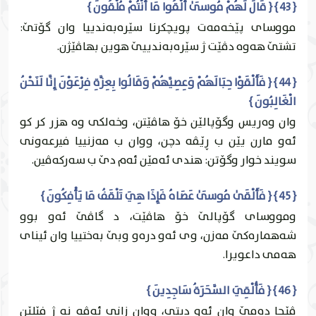
{ 43 } { قَالَ لَهُمْ مُوسَىٰ أَلْقُوا مَا أَنْتُمْ مُلْقُونَ }
مووساى پێخه‌مه‌ت پويچكرنا سێره‌به‌ندییا وان گۆتێ:
تشتێ هه‌وه‌ دڤێت ژ سێره‌به‌ندییێ هوين بهاڤێژن.
{ 44 } { فَأَلْقَوْا حِبَالَهُمْ وَعِصِيَّهُمْ وَقَالُوا بِعِزَّةِ فِرْعَوْنَ إِنَّا لَنَحْنُ
الْغَالِبُونَ }
وان وه‌ريس وگۆپالێن خۆ هاڤێتن، وخه‌لكى وه‌ هزر كر كو
ئه‌و مارن يێن ب ڕێڤه‌ دچن، ووان ب مه‌زنییا فيرعه‌ونى
سويند خوار وگۆتن: هندى ئه‌مێن ئه‌م دێ ب سه‌ركه‌ڤين.
{ 45 } { فَأَلْقَىٰ مُوسَىٰ عَصَاهُ فَإِذَا هِيَ تَلْقَفُ مَا يَأْفِكُونَ }
ومووساى گۆپالێ خۆ هاڤێت، د گاڤێ ئه‌و بوو
شه‌هماره‌كێ مه‌زن، وى ئه‌و دره‌و وبێ به‌ختییا وان ئيناى
هه‌مى داعويرا.
{ 46 } { فَأُلْقِيَ السَّحَرَةُ سَاجِدِينَ }
ڤێجا ده‌مێ وان ئه‌و ديتى، ووان زانى ئه‌ڤه‌ نه‌ ژ فێلێن