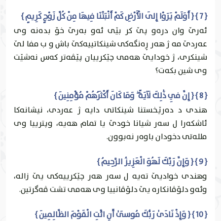
{ 7 } { أَوَلَمْ يَرَوْا إِلَى الْأَرْضِ كَمْ أَنْبَتْنَا فِيهَا مِنْ كُلِّ زَوْجٍ كَرِيمٍ }
ئه‌رێ وان دره‌و پێ كر بێى ئه‌و به‌رێ خۆ بده‌نه‌ وى
عه‌ردێ مه‌ ژ هه‌ر ڕه‌نگه‌كى شينكاتییه‌كێ باش و ب مفا لێ
شينكرى، ژ خودايێ هه‌مى چێكرییان پێڤه‌تر كه‌س نه‌شێت
وى شين بكه‌ت؟
{ 8 } { إِنَّ فِي ذَٰلِكَ لَآيَةً ۖ وَمَا كَانَ أَكْثَرُهُمْ مُؤْمِنِينَ }
هندى د ده‌رێخستنا شينكاتى دايه‌ ژ عه‌ردى، نيشانه‌كا
ئاشكه‌را ل سه‌ر شيانا خودێ يا تمام هه‌يه‌، وپترییا وى
ملله‌تى دخودان باوه‌ر نه‌بوون.
{ 9 } { وَإِنَّ رَبَّكَ لَهُوَ الْعَزِيزُ الرَّحِيمُ }
وهندى خواديێ ته‌يه‌ ل سه‌ر هه‌ر چێكرییه‌كى يێ زاله‌،
وئه‌و دلۆڤانكاره‌ يێ دلۆڤانییا وى هه‌مى تشت ڤه‌گرتين.
{ 10 } { وَإِذْ نَادَىٰ رَبُّكَ مُوسَىٰ أَنِ ائْتِ الْقَوْمَ الظَّالِمِينَ }