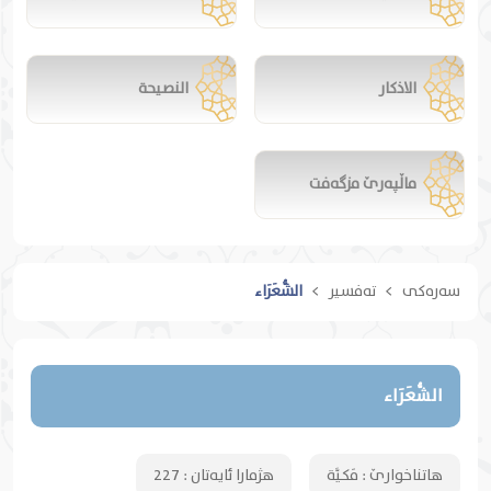
الاذكار
النصيحة
ماڵپەرێ مزگەفت
سەرەکی
تەفسیر
الشُّعَرَاء
الشُّعَرَاء
هاتناخوارێ :
مَكيَّة
هژمارا ئایەتان :
227