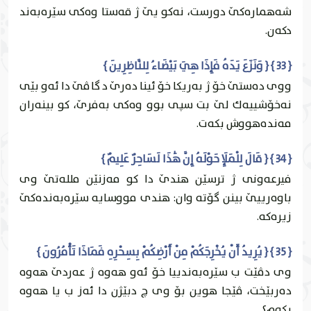
شه‌هماره‌كێ دورست، نه‌كو يێ ژ قه‌ستا وه‌كى سێره‌به‌ند
دكه‌ن.
{ 33 } { وَنَزَعَ يَدَهُ فَإِذَا هِيَ بَيْضَاءُ لِلنَّاظِرِينَ }
ووى ده‌ستێ خۆ ژ به‌ريكا خۆ ئينا ده‌رێ د گاڤێ دا ئه‌و بێى
نه‌خۆشییه‌ك لێ بت سپى بوو وه‌كى به‌فرێ، كو بينه‌ران
مه‌نده‌هووش بكه‌ت.
{ 34 } { قَالَ لِلْمَلَإِ حَوْلَهُ إِنَّ هَٰذَا لَسَاحِرٌ عَلِيمٌ }
فيرعه‌ونى ژ ترسێن هندێ دا كو مه‌زنێن ملله‌تێ وى
باوه‌رییێ بينن گۆته‌ وان: هندى مووسايه‌ سێره‌به‌نده‌كێ
زيره‌كه‌.
{ 35 } { يُرِيدُ أَنْ يُخْرِجَكُمْ مِنْ أَرْضِكُمْ بِسِحْرِهِ فَمَاذَا تَأْمُرُونَ }
وى دڤێت ب سێره‌به‌ندییا خۆ ئه‌و هه‌وه‌ ژ عه‌ردێ هه‌وه‌
ده‌ربێخت، ڤێجا هوين بۆ وى چ دبێژن دا ئه‌ز ب يا هه‌وه‌
بكه‌م؟