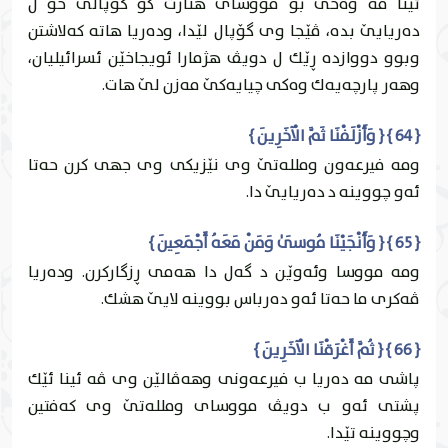
ئينا مه‌ وه‌حى بۆ مووساى هنارت كو گۆپالێ خۆ ل
ده‌ريايێ بده‌، ڤێجا وى گۆپال لێدا، وده‌ريا هاته‌ كه‌لاشتن
وبوو دووازده‌ ڕێك ل دويڤ هژمارا ئويجاخێن ئسرائيلیان،
وهه‌ر پارچه‌یه‌ك وه‌كى چيایه‌كێ مه‌زن لێ هات.
{ 64 } { وَأَزْلَفْنَا ثَمَّ الْآخَرِينَ }
ومه‌ فيرعه‌ون وملله‌تێ وى نێزيكى وى جهى كرن حه‌تا
ئه‌و چووينه‌ د ده‌ريايێ دا.
{ 65 } { وَأَنْجَيْنَا مُوسَىٰ وَمَنْ مَعَهُ أَجْمَعِينَ }
ومه‌ مووسا وئه‌وێن د گه‌ل دا هه‌مى ڕزگاركرن. وده‌ريا
ڤه‌كرى ما حه‌تا ئه‌و ده‌رباس بووينه‌ لايێ هشك.
{ 66 } { ثُمَّ أَغْرَقْنَا الْآخَرِينَ }
پاشى مه‌ ده‌ريا ب فيرعه‌ونى وهه‌ڤالێن وى ڤه‌ ئينا ئێك
پشتى ئه‌و ب دويڤ مووساى وملله‌تێ وى كه‌فتين
وچووينه‌ تێدا.