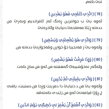
تنێ دكه‌م.
{ 78 } { الَّذِي خَلَقَنِي فَهُوَ يَهْدِينِ }
ئه‌وه‌ يێ ب جوانترين ڕه‌نگ ئه‌ز ئافرانديم وبه‌رێ من
دده‌ته‌ ڕێكا مه‌صلحه‌تا دنيايێ وئاخره‌تێ.
{ 79 } { وَالَّذِي هُوَ يُطْعِمُنِي وَيَسْقِينِ }
وئه‌وه‌ يێ ژ قه‌نجییا خۆ خوارن وڤه‌خوارنێ دده‌ته‌ من.
{ 80 } { وَإِذَا مَرِضْتُ فَهُوَ يَشْفِينِ }
وئه‌گه‌ر نه‌خۆشییه‌ك گه‌هشته‌ من ئه‌و من ساخ دكه‌ت.
{ 81 } { وَالَّذِي يُمِيتُنِي ثُمَّ يُحْيِينِ }
وئه‌وه‌ يێ من د دنيايێ دا دمرينت وڕحا من دستينت، پاشى
ل ڕۆژا قيامه‌تێ ئه‌و من زێندى دكه‌ته‌ڤه‌.
{ 82 } { وَالَّذِي أَطْمَعُ أَنْ يَغْفِرَ لِي خَطِيئَتِي يَوْمَ الدِّينِ }