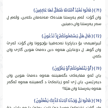
{ 71 } { قَالُوا نَعْبُدُ أَصْنَامًا فَنَظَلُّ لَهَا عَاكِفِينَ }
وان گۆت: ئه‌م په‌رستنا هنده‌ك صه‌نه‌مان دكه‌ين، وئه‌م ل
سه‌ر په‌رستنا وان دمينين.
{ 72 } { قَالَ هَلْ يَسْمَعُونَكُمْ إِذْ تَدْعُونَ }
ئيبراهيمى بۆ دياركرنا نه‌حه‌قییا بۆچوونا وان گۆت: ئه‌رێ
وان گوهـ ل دوعايێن هه‌وه‌ دبن ده‌مێ هوين گازى وان
دكه‌ن.
{ 73 } { أَوْ يَنْفَعُونَكُمْ أَوْ يَضُرُّونَ }
يان ئه‌و مفایه‌كى دگه‌هيننه‌ هه‌وه‌ ده‌مێ هوين وان
دپه‌رێسن، يان ژى ئه‌و زيانه‌كێ د گه‌هيننه‌ هه‌وه‌ ئه‌گه‌ر
هه‌وه‌ په‌رستنا وان هێلا؟
{ 74 } { قَالُوا بَلْ وَجَدْنَا آبَاءَنَا كَذَٰلِكَ يَفْعَلُونَ }
وان گۆت: تشته‌كێ وه‌سا چێ نابت، به‌لێ پا مه‌ بابێن خۆ