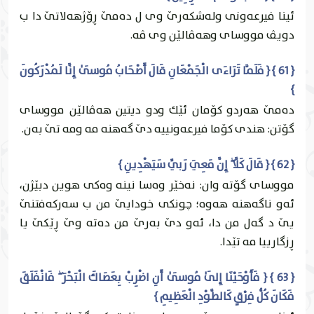
ئينا فيرعه‌ونى وله‌شكه‌رێ وى ل ده‌مێ ڕۆژهه‌لاتێ دا ب
دويڤ مووساى وهه‌ڤالێن وى ڤه‌.
{ 61 } { فَلَمَّا تَرَاءَى الْجَمْعَانِ قَالَ أَصْحَابُ مُوسَىٰ إِنَّا لَمُدْرَكُونَ
}
ده‌مێ هه‌ردو كۆمان ئێك ودو ديتين هه‌ڤالێن مووساى
گۆتن: هندى كۆما فيرعه‌ونییه‌ دێ گه‌هنه‌ مه‌ ومه‌ تێ به‌ن.
{ 62 } { قَالَ كَلَّا ۖ إِنَّ مَعِيَ رَبِّي سَيَهْدِينِ }
مووساى گۆته‌ وان: نه‌خێر وه‌سا نينه‌ وه‌كى هوين دبێژن،
ئه‌و ناگه‌هنه‌ هه‌وه‌؛ چونكى خودايێ من ب سه‌ركه‌فتنێ
يێ د گه‌ل من دا، ئه‌و دێ به‌رێ من ده‌ته‌ وێ ڕێكێ يا
ڕزگارییا مه‌ تێدا.
{ 63 } { فَأَوْحَيْنَا إِلَىٰ مُوسَىٰ أَنِ اضْرِبْ بِعَصَاكَ الْبَحْرَ ۖ فَانْفَلَقَ
فَكَانَ كُلُّ فِرْقٍ كَالطَّوْدِ الْعَظِيمِ }