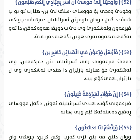
{ 52 } { وَأَوْحَيْنَا إِلَىٰ مُوسَىٰ أَنْ أَسْرِ بِعِبَادِي إِنَّكُمْ مُتَّبَعُونَ }
وخودێ وه‌حى بۆ مووساى -سلاڤ لێ بن- هنارت كو تو ب
شه‌ڤ د گه‌ل خودان باوه‌رێن ئسرائيلیان ده‌ركه‌ڤه‌؛ چونكى
فيرعه‌ون وله‌شكه‌رێ وى دێ ب دويڤ هه‌وه‌ كه‌ڤن، دا ئه‌و
نه‌گه‌هنه‌ هه‌وه‌ به‌رى هوين بگه‌هنه‌ ده‌ريايێ.
{ 53 } { فَأَرْسَلَ فِرْعَوْنُ فِي الْمَدَائِنِ حَاشِرِينَ }
ده‌مێ فيرعه‌ونى زانى ئسرائيلی يێن ده‌ركه‌فتين، وى
له‌شكه‌رێ خۆ هنارته‌ باژێران دا هندى له‌شكه‌رێ وى ل
باژێران هه‌ى كۆم ببت.
{ 54 } { إِنَّ هَٰؤُلَاءِ لَشِرْذِمَةٌ قَلِيلُونَ }
فيرعه‌ونى گۆت: هندى ئسرائيلينه‌ ئه‌وێن د گه‌ل مووساى
ڕه‌ڤين ده‌سته‌كه‌كا كێم وبێ بهانه‌.
{ 55 } { وَإِنَّهُمْ لَنَا لَغَائِظُونَ }
ووان دلێن مه‌ يێن تژى كه‌رب وكين كرين؛ چونكى وان