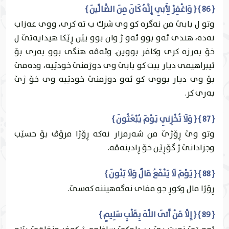
{ 86 } { وَاغْفِرْ لِأَبِي إِنَّهُ كَانَ مِنَ الضَّالِّينَ }
وتو ل بابێ من نه‌گره‌ كو وى شرك ب ته‌ كرى، ووى عه‌زاب
نه‌ده‌، هندى ئه‌و بوو ئه‌و ژ وان بوو يێن ڕێكا هيدايه‌تێ ل
خۆ به‌رزه‌ كرى وكافر بووين. وئه‌ڤه‌ هنگى بوو به‌رى بۆ
ئيبراهيمى ديار ببت كو بابێ وى دوژمنێ خودێیه‌، وده‌مێ
بۆ وى ديار بووى كو ئه‌و دوژمنێ خودێیه‌ وى خۆ ژێ
به‌رى كر.
{ 87 } { وَلَا تُخْزِنِي يَوْمَ يُبْعَثُونَ }
وتو وێ ڕۆژێ من شه‌رمزار نه‌كه‌ ڕۆژا مرۆڤ بۆ حسێب
وجزادانێ ژ گۆڕێن خۆ ڕادبنه‌ڤه‌.
{ 88 } { يَوْمَ لَا يَنْفَعُ مَالٌ وَلَا بَنُونَ }
ڕۆژا مال وكوڕ چو مفاى نه‌گه‌هيننه‌ كه‌سێ.
{ 89 } { إِلَّا مَنْ أَتَى اللَّهَ بِقَلْبٍ سَلِيمٍ }