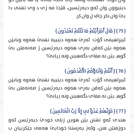
ديتبوون وان ئه‌و دپه‌رێسين، ڤێجا مه‌ ژى د وى تشتى دا
يێ وان دكر چاڤ ل وان كر.
{ 75 } { قَالَ أَفَرَأَيْتُمْ مَا كُنْتُمْ تَعْبُدُونَ }
ئيبراهيمى گۆت: ئه‌رێ هه‌وه‌ ديتییه‌ تشتێ هه‌وه‌ وبابێن
هه‌وه‌ يێن كه‌ڤن به‌رى هه‌وه‌ دپه‌رێسين ژ صه‌نه‌مێن بێ
گوهـ يێن نه‌ مفاى دگه‌هينن ونه‌ زيانێ؟
{ 76 } { أَنْتُمْ وَآبَاؤُكُمُ الْأَقْدَمُونَ }
ئيبراهيمى گۆت: ئه‌رێ هه‌وه‌ ديتییه‌ تشتێ هه‌وه‌ وبابێن
هه‌وه‌ يێن كه‌ڤن به‌رى هه‌وه‌ دپه‌رێسين ژ صه‌نه‌مێن بێ
گوهـ يێن نه‌ مفاى دگه‌هينن ونه‌ زيانێ؟
{ 77 } { فَإِنَّهُمْ عَدُوٌّ لِي إِلَّا رَبَّ الْعَالَمِينَ }
هندى ئه‌و تشتن يێن هوين ژبلی خودێ دپه‌رێسن ئه‌و
دوژمنێن منن، وئه‌ز په‌رستنا خودايێ هه‌مى چێكرییان ب