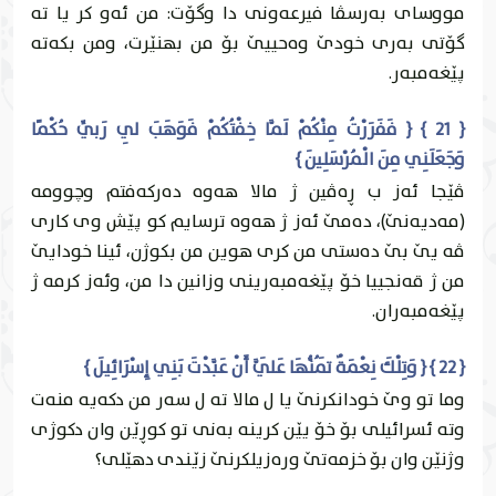
مووساى به‌رسڤا فيرعه‌ونى دا وگۆت: من ئه‌و كر يا ته‌
گۆتى به‌رى خودێ وه‌حییێ بۆ من بهنێرت، ومن بكه‌ته‌
پێغه‌مبه‌ر.
{ 21 } { فَفَرَرْتُ مِنْكُمْ لَمَّا خِفْتُكُمْ فَوَهَبَ لِي رَبِّي حُكْمًا
وَجَعَلَنِي مِنَ الْمُرْسَلِينَ }
ڤێجا ئه‌ز ب ڕه‌ڤين ژ مالا هه‌وه‌ ده‌ركه‌فتم وچوومه‌
(مه‌ديه‌نێ)، ده‌مێ ئه‌ز ژ هه‌وه‌ ترسايم كو پێش وى كارى
ڤه‌ يێ بێ ده‌ستى من كرى هوين من بكوژن، ئينا خودايێ
من ژ قه‌نجییا خۆ پێغه‌مبه‌رينى وزانين دا من، وئه‌ز كرمه‌ ژ
پێغه‌مبه‌ران.
{ 22 } { وَتِلْكَ نِعْمَةٌ تَمُنُّهَا عَلَيَّ أَنْ عَبَّدْتَ بَنِي إِسْرَائِيلَ }
وما تو وێ خودانكرنێ يا ل مالا ته‌ ل سه‌ر من دكه‌يه‌ منه‌ت
وته‌ ئسرائيلی بۆ خۆ يێن كرينه‌ به‌نى تو كوڕێن وان دكوژى
وژنێن وان بۆ خزمه‌تێ وره‌زیلكرنێ زێندى دهێلی؟