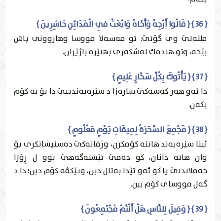
{ 36 } { قَالُوا أَرْجِهْ وَأَخَاهُ وَابْعَثْ فِي الْمَدَائِنِ حَاشِرِينَ }
ملله‌تێ وى گۆتێ: تو مه‌سه‌لا مووسا وهاروونى پاش
بێخه‌، وتو هنده‌ك له‌شكه‌رى بهنێره‌ باژێران.
{ 37 } { يَأْتُوكَ بِكُلِّ سَحَّارٍ عَلِيمٍ }
دا ئه‌و هه‌ر كه‌سه‌كێ شاره‌زا د سێره‌به‌ندییێ دا بۆ ته‌ كۆم
بكه‌ن.
{ 38 } { فَجُمِعَ السَّحَرَةُ لِمِيقَاتِ يَوْمٍ مَعْلُومٍ }
ئينا سێره‌به‌ند هاتنه‌ كۆمكرن، وژڤانه‌كێ ده‌سنيشانكرى بۆ
وان هاته‌ دانان، كو ده‌مێ تێشته‌گه‌هێ بوو ل ڕۆژا
خه‌ملاندنێ يا كو ئه‌و تێدا به‌تال دبن، وپێكڤه‌ كۆم دبن؛ دا د
گه‌ل مووساى كۆم ببن.
{ 39 } { وَقِيلَ لِلنَّاسِ هَلْ أَنْتُمْ مُجْتَمِعُونَ }