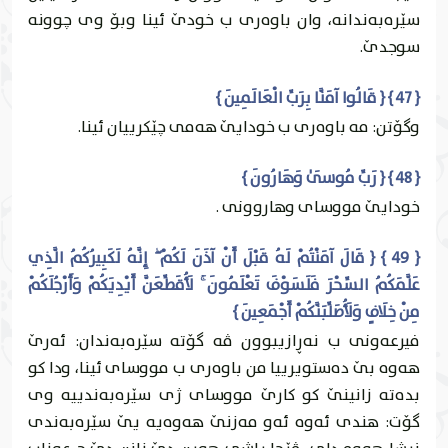
سێره‌به‌ندانه‌، وان باوه‌رى ب خودێ ئينا وبۆ وى چوونه‌
سوجدێ.
{ 47 } { قَالُوا آمَنَّا بِرَبِّ الْعَالَمِينَ }
وگۆتن: مه‌ باوه‌رى ب خودايێ هه‌مى چێكرییان ئينا.
{ 48 } { رَبِّ مُوسَىٰ وَهَارُونَ }
خودايێ مووساى وهاروونى .
{ 49 } { قَالَ آمَنْتُمْ لَهُ قَبْلَ أَنْ آذَنَ لَكُمْ ۖ إِنَّهُ لَكَبِيرُكُمُ الَّذِي
عَلَّمَكُمُ السِّحْرَ فَلَسَوْفَ تَعْلَمُونَ ۚ لَأُقَطِّعَنَّ أَيْدِيَكُمْ وَأَرْجُلَكُمْ
مِنْ خِلَافٍ وَلَأُصَلِّبَنَّكُمْ أَجْمَعِينَ }
فيرعه‌ونى ب نه‌ڕازيبوون ڤه‌ گۆته‌ سێره‌به‌ندان: ئه‌رێ
هه‌وه‌ بێ ده‌ستويرییا من باوه‌رى ب مووساى ئينا، ودا كو
بده‌ته‌ زانينێ كو كارێ مووساى ژى سێره‌به‌ندییه‌ وى
گۆت: هندى ئه‌وه‌ ئه‌و مه‌زنێ هه‌وه‌يه‌ يێ سێره‌به‌ندى