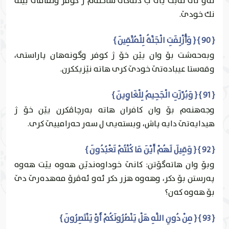
ئه‌و تێ نه‌بت يێ ب دله‌كێ ساخله‌م ژ كوفر ونفاقێ بێته‌
نك خودێ.
{ 90 } { وَأُزْلِفَتِ الْجَنَّةُ لِلْمُتَّقِينَ }
وبه‌حه‌شت بۆ وان يێن خۆ ژ كوفر وگونه‌هان پاراستى،
وقه‌ستا عيباده‌تێ خودێ كرى هاته‌ نێزيككرن.
{ 91 } { وَبُرِّزَتِ الْجَحِيمُ لِلْغَاوِينَ }
وجه‌هنه‌م بۆ وان كافران هاته‌ به‌رچاڤكرن یێن خۆ ژ
هيدايه‌تێ دايه‌ پاش، وبسته‌يى ل سه‌ر حه‌رامییێ كرى.
{ 92 } { وَقِيلَ لَهُمْ أَيْنَ مَا كُنْتُمْ تَعْبُدُونَ }
وبۆ وان هاته‌گۆتن: كانێ خوداوه‌ندێن هه‌وه‌ يێت هه‌وه‌
په‌رستن بۆ دكر، وهه‌وه‌ هزر دكر ئه‌و ئه‌ڤرۆ مه‌هده‌رێ دێ
بۆ هه‌وه‌ كه‌ن؟
{ 93 } { مِنْ دُونِ اللَّهِ هَلْ يَنْصُرُونَكُمْ أَوْ يَنْتَصِرُونَ }