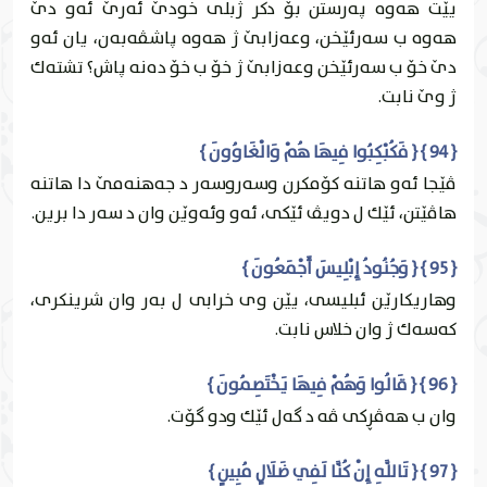
يێت هه‌وه‌ په‌رستن بۆ دكر ژبلی خودێ ئه‌رێ ئه‌و دێ
هه‌وه‌ ب سه‌رئێخن، وعه‌زابێ ژ هه‌وه‌ پاشڤه‌به‌ن، يان ئه‌و
دێ خۆ ب سه‌رئێخن وعه‌زابێ ژ خۆ ب خۆ ده‌نه‌ پاش؟ تشته‌ك
ژ وێ نابت.
{ 94 } { فَكُبْكِبُوا فِيهَا هُمْ وَالْغَاوُونَ }
ڤێجا ئه‌و هاتنه‌ كۆمكرن وسه‌روسه‌ر د جه‌هنه‌مێ دا هاتنه‌
هاڤێتن، ئێك ل دویڤ ئێكى، ئه‌و وئه‌وێن وان د سه‌ر دا برين.
{ 95 } { وَجُنُودُ إِبْلِيسَ أَجْمَعُونَ }
وهاريكارێن ئبليسى، یێن وى خرابى ل به‌ر وان شرينكرى،
كه‌سه‌ك ژ وان خلاس نابت.
{ 96 } { قَالُوا وَهُمْ فِيهَا يَخْتَصِمُونَ }
وان ب هه‌ڤڕكى ڤه‌ د گه‌ل ئێك ودو گۆت.
{ 97 } { تَاللَّهِ إِنْ كُنَّا لَفِي ضَلَالٍ مُبِينٍ }