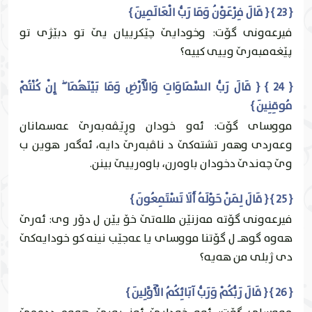
{ 23 } { قَالَ فِرْعَوْنُ وَمَا رَبُّ الْعَالَمِينَ }
فيرعه‌ونى گۆت: وخودايێ چێكرییان يێ تو دبێژى تو
پێغه‌مبه‌رێ وییى كییه‌؟
{ 24 } { قَالَ رَبُّ السَّمَاوَاتِ وَالْأَرْضِ وَمَا بَيْنَهُمَا ۖ إِنْ كُنْتُمْ
مُوقِنِينَ }
مووساى گۆت: ئه‌و خودان وڕێڤه‌به‌رێ عه‌سمانان
وعه‌ردى وهه‌ر تشته‌كێ د ناڤبه‌رێ دايه‌، ئه‌گه‌ر هوين ب
وێ چه‌ندێ دخودان باوه‌رن، باوه‌رییێ بينن.
{ 25 } { قَالَ لِمَنْ حَوْلَهُ أَلَا تَسْتَمِعُونَ }
فيرعه‌ونى گۆته‌ مه‌زنێن ملله‌تێ خۆ يێن ل دۆر وى: ئه‌رێ
هه‌وه‌ گوهـ ل گۆتنا مووساى يا عه‌جێب نينه‌ كو خودایه‌كێ
دى ژبلی من هه‌يه‌؟
{ 26 } { قَالَ رَبُّكُمْ وَرَبُّ آبَائِكُمُ الْأَوَّلِينَ }