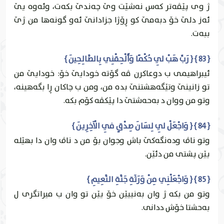
ژ وى پێڤه‌تر كه‌س نه‌شێت وێ چه‌ندێ بكه‌ت، وئه‌وه‌ يێ
ئه‌ز دلێ خۆ دبه‌مێ كو ڕۆژا جزادانێ ئه‌و گونه‌ها من ژێ
ببه‌ت.
{ 83 } { رَبِّ هَبْ لِي حُكْمًا وَأَلْحِقْنِي بِالصَّالِحِينَ }
ئيبراهيمى ب دوعاكرن ڤه‌ گۆته‌ خودايێ خۆ: خودايێ من
تو زانينێ وتێگه‌هشتنێ بده‌ من، ومن ب چاكان ڕا بگه‌هينه‌،
وتو من ووان د به‌حه‌شتێ دا پێكڤه‌ كۆم بكه‌.
{ 84 } { وَاجْعَلْ لِي لِسَانَ صِدْقٍ فِي الْآخِرِينَ }
وتو ناڤ وده‌نگه‌كێ باش وجوان بۆ من د ناڤ وان دا بهێله‌
يێن پشتى من دئێن.
{ 85 } { وَاجْعَلْنِي مِنْ وَرَثَةِ جَنَّةِ النَّعِيمِ }
وتو من بكه‌ ژ وان به‌نییێن خۆ يێن تو وان ب ميراتگرى ل
به‌حشتا خۆش ددانى.