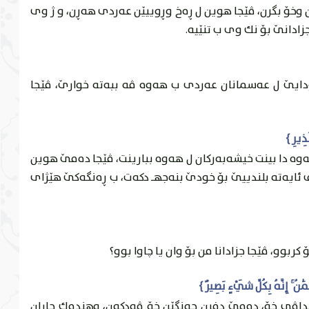
وخۆ بگرن، ڤێجا هوين ل ڕه‌خ وڕوییێن عه‌ردى هه‌ڕن، و ژ وى
زادانێ بۆ نك وى ب تنێیه‌.
ايێ ل عه‌سمانان عه‌ردى ب هه‌وه‌ ڤه‌ ببه‌ته‌ خوارێ، ڤێجا
‌ دا بينت خيشه‌به‌ركان ل هه‌وه‌ ببارينت، ڤێجا ده‌مێ هوين
ڤ ئايه‌ته‌ بلندییێ بۆ خودێ بنه‌جهـ دكه‌ت، ب ڕه‌نگه‌كێ هێژاى
ربوو، ڤێجا جزادانا من بۆ وان يا چاوا بوو؟
 هنداڤى خۆ، ده‌مێ دفڕن چه‌نگێن خۆ ڤه‌دكه‌ن، وهنده‌ك جاران