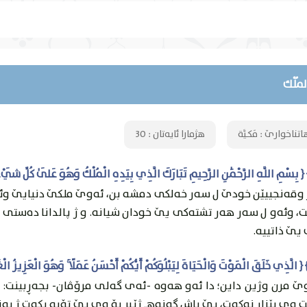
لمُلْك
اتناخوارێ :
مَكيَّة
هژمارا ئایەتان :
30
 وقه‌نجییێن خودێ ل سه‌ر خه‌لكى دمشه‌ بن، ئه‌وێ ملكێ دنيايێ وئا
، وئه‌و ل سه‌ر هه‌ر تشته‌كى يێ خودان شيانه‌. و ژ پالدانا ده‌ستى ب
يێ ذاتییه‌.
ێ مرن وژين داين؛ دا ئه‌و هه‌وه‌ -ئه‌ى گه‌لی مرۆڤان- بجه‌ڕبينت: 
وى بێزار نه‌كه‌ت، يێ باش گونه‌هـ ژێبر بۆ وى يێ تۆبه‌ بكه‌ت ژ به‌