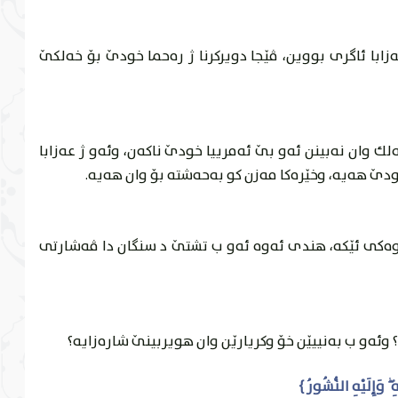
ه‌زابا ئاگرى بووين، ڤێجا دويركرنا ژ ره‌حما خودێ بۆ خه‌لكێ
وان نه‌بينن ئه‌و بێ ئه‌مرییا خودێ ناكه‌ن، وئه‌و ژ عه‌زابا
ێ هه‌يه‌، وخێره‌كا مه‌زن كو به‌حه‌شته‌ بۆ وان هه‌يه‌.
وه‌كى ئێكه‌، هندى ئه‌وه‌ ئه‌و ب تشتێ د سنگان دا ڤه‌شارتى
 وئه‌و ب به‌نییێن خۆ وكريارێن وان هويربينێ شاره‌زايه‌؟