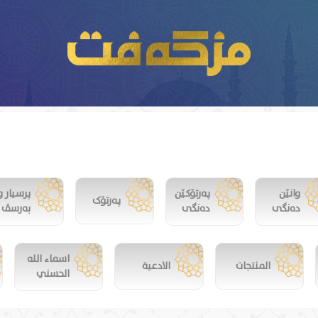
وانێن
پەرتۆکێن
پرسیار و
پەرتۆک
دەنگی
دەنگی
بەرسڤ
اسماء الله
المنتجات
الادعية
الحسني