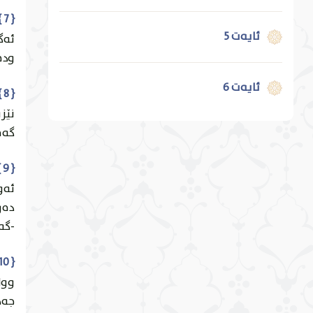
{ 7 } { إِذَا أُلْقُوا فِيهَا سَمِعُوا لَهَا شَهِيقًا وَهِيَ تَفُورُ }
ئایەت 5
ئه‌گ
يُوسُف
ودف
ئایەت 6
{ 8 } { تَكَادُ تَمَيَّزُ مِنَ الْغَيْظِ ۖ كُلَّمَا أُلْقِيَ فِيهَا فَوْجٌ سَأَلَهُمْ خَزَنَتُهَا أَلَمْ يَأْتِكُمْ نَذِيرٌ }
الرَّعْد
نێزي
گه‌ف
ئایەت 7
إبراهِيم
{ 9 } { قَالُوا بَلَىٰ قَدْ جَاءَنَا نَذِيرٌ فَكَذَّبْنَا وَقُلْنَا مَا نَزَّلَ اللَّهُ مِنْ شَيْءٍ إِنْ أَنْتُمْ إِلَّا فِي ضَلَالٍ كَبِيرٍ }
ئه‌و
ئایەت 8
الحِجْر
ده‌ر
-گه‌
ئایەت 9
النَّحْل
{ 10 } { وَقَالُوا لَوْ كُنَّا نَسْمَعُ أَوْ نَعْقِلُ مَا كُنَّا فِي أَصْحَابِ السَّعِيرِ }
ووان
ئایەت 10
الإسْرَاء
جه‌ه