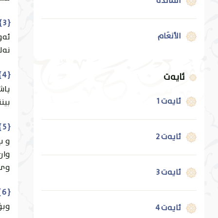
المَائدة
{ 3 } { الَّذِي خَلَقَ سَبْعَ سَمَاوَاتٍ طِبَاقًا ۖ مَا تَرَىٰ فِي خَلْقِ الرَّحْمَٰنِ مِنْ تَفَاوُتٍ ۖ فَارْجِعِ الْبَصَرَ هَلْ تَرَىٰ مِنْ فُطُورٍ }
الأنعَام
ئه‌
نه‌ل
الأعرَاف
{ 4 } { ثُمَّ ارْجِعِ الْبَصَرَ كَرَّتَيْنِ يَنْقَلِبْ إِلَيْكَ الْبَصَرُ خَاسِئًا وَهُوَ حَسِيرٌ }
ئایەت
پاش
ئایەت 1
بينن
الأنفَال
{ 5 } { وَلَقَدْ زَيَّنَّا السَّمَاءَ الدُّنْيَا بِمَصَابِيحَ وَجَعَلْنَاهَا رُجُومًا لِلشَّيَاطِينِ ۖ وَأَعْتَدْنَا لَهُمْ عَذَابَ السَّعِيرِ }
ئایەت 2
و ب
التوبَة
وان 
وى.
ئایەت 3
يُونس
{ 6 } { وَلِلَّذِينَ كَفَرُوا بِرَبِّهِمْ عَذَابُ جَهَنَّمَ ۖ وَبِئْسَ الْمَصِيرُ }
وبۆ 
ئایەت 4
هُود