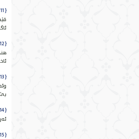
{ 11 } { فَاعْتَرَفُوا بِذَنْبِهِمْ فَسُحْقًا لِأَصْحَابِ السَّعِيرِ }
ئایەت 11
الكهْف
ڤێجا
ئاگ
ئایەت 12
مَريَم
{ 12 } { إِنَّ الَّذِينَ يَخْشَوْنَ رَبَّهُمْ بِالْغَيْبِ لَهُمْ مَغْفِرَةٌ وَأَجْرٌ كَبِيرٌ }
هندى
ئایەت 13
ئاخر
طه
{ 13 } { وَأَسِرُّوا قَوْلَكُمْ أَوِ اجْهَرُوا بِهِ ۖ إِنَّهُ عَلِيمٌ بِذَاتِ الصُّدُورِ }
ئایەت 14
الأنبيَاء
وئه
يێ پ
ئایەت 15
الحَج
{ 14 } { أَلَا يَعْلَمُ مَنْ خَلَقَ وَهُوَ اللَّطِيفُ الْخَبِيرُ }
ئه‌ر
ئایەت 16
المُؤمنون
{ 15 } { هُوَ الَّذِي جَعَلَ لَكُمُ الْأَرْضَ ذَلُولًا فَامْشُوا فِي مَنَاكِبِهَا وَكُلُوا مِنْ رِزْقِهِ ۖ وَإِلَيْهِ النُّشُورُ }