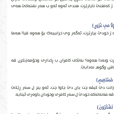
ژ كه‌فتنێ ناپارێزت. هندى ئه‌وه‌ ئه‌و ب هه‌ر تشته‌كێ هه‌ى
 ژ خودێ بپارێزت، ئه‌گه‌ر وى خرابییه‌ك بۆ هه‌وه‌ ڤيا؟ هه‌ما
رت ونه‌دا هه‌وه‌؟ به‌لكى كافران ب ڕكدارى وخۆمه‌زنكرن ڤه‌
پاش، وگوهـ نه‌دايێ.
انت دێ كيڤه‌ چت يان دێ چاوا چت، ئه‌و پتر ل سه‌ر ڕێكێ
ڤه‌ مه‌ته‌له‌كه‌ خودێ ل سه‌ر كافرى وخودان باوه‌رى ئينايه‌.