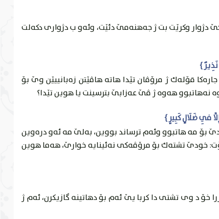
‌كێ دژوار وكرێت بت ژ جه‌هنه‌مێ دئێت، وئه‌و ب دژوارى دكه‌لت
ر جاره‌كا قۆله‌ك ژ مرۆڤان تێدا هاته‌ هاڤێتن زه‌بانییێن وێ بۆ
ه‌ نه‌هاتبوو هه‌وه‌ ژ ڤێ عه‌زابێ بترسينت يا هوين تێدا؟
ێ بۆ مه‌ هاتبوو وئه‌م ترساند بووين، به‌لێ مه‌ ئه‌و دره‌وين
 گۆت: خودێ تشته‌ك بۆ مرۆڤه‌كى نه‌ئينايه‌ خوارێ، هه‌ما هوين
 خۆ د وى تشتى دا كربا يێ ئه‌م بۆ دهاتينه‌ گازيكرن، ئه‌م ژ