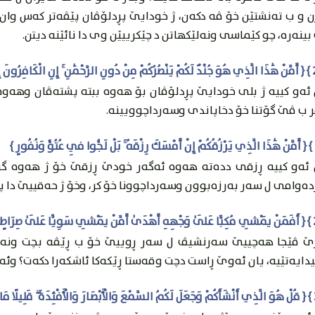
ن و ب ته‌نشتێن خۆ ڤه‌ دكه‌ن، ژ خودايێ پڕدلۆڤان پێڤه‌تر كه‌س وان 
ينه‌ره‌، چو كێماسى ونه‌لێكهاتن د چێكرییێن وى دا نائێنه‌ ديتن.
ئه‌و كییه‌ ژ بلی خودايێ پڕدلۆڤان بۆ هه‌وه‌ ببته‌ پشته‌ڤان وهه‌وه
ر ب ڤێ گۆتنا خۆ دخاپاندى وسه‌رداچوويينه‌.
 ئه‌و كییه‌ ڕزقى دده‌ته‌ هه‌وه‌ ئه‌گه‌ر خودێ ڕزقێ خۆ ژ هه‌وه‌ گ
ده‌وامى ل سه‌ر به‌رزه‌بوون وسه‌رداچوونا خۆ كر، وخۆ ژ حه‌قییێ دا 
رێ ڤێجا هه‌چییێ سه‌رنشيڤ ل سه‌ر ڕوییێ خۆ ب ڕێڤه‌ بچت ونه‌ز
ايه‌تێیه‌، يان ئه‌وێ ڕاست دچت وقه‌ستا ڕێكه‌كا ئاشكه‌را دكه‌ت؟ وئه‌