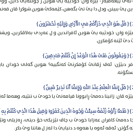
ئه‌ى پێغه‌مبه‌ر- بێژه‌ وان: خودێیه‌ يێ هوين ژ چوننه‌يێ داين، ووى
ن پێ ببينن، ودل دا پێ تێ بگه‌هن، كێمه‌كێ هوين شوكرا ڤان قه‌نجیی
بێژه‌ وان: خودێیه‌ يێ هوين ئافراندين و ل عه‌ردى به‌لاڤكرين، 
 دێ ئێنه‌ كۆمكرن.
فر دبێژن: ئه‌ڤ ژڤانێ كۆمكرنێ كه‌نگییه‌؟ هوين گه‌لی خودان باو
تگۆنه‌.
ێژه‌ ڤان: زانينا ده‌مێ ڕابوونا قيامه‌تێ يا خودێ ب تنێیه‌، وهه‌ما ئه‌ز
ا ده‌مێ كافران عه‌زابا خودێ ب چاڤ نێزيكى خۆ ديتى، ڕه‌زيلی وت
‌ گۆتن: ئه‌ڤه‌ ئه‌وه‌ يا هه‌وه‌ د دنيايێ دا له‌ز ل هاتنا وێ دكر.