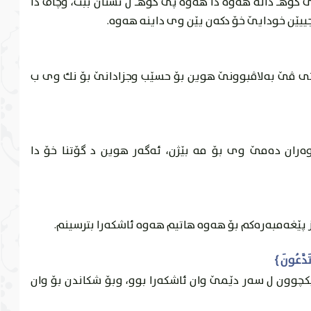
 گوهـ دانه‌ هه‌وه‌ دا هه‌وه‌ پێ گوهـ ل تشتان ببت، وچاڤ دا
ێن خودايێ خۆ دكه‌ن يێن وى داينه‌ هه‌وه‌.
وپشتى ڤێ به‌لاڤبوونێ هوين بۆ حسێب وجزادانێ بۆ نك وى ب
ه‌ران ده‌مێ وى بۆ مه‌ بێژن، ئه‌گه‌ر هوين د گۆتنا خۆ دا
 پێغه‌مبه‌ره‌كم بۆ هه‌وه‌ هاتيم هه‌وه‌ ئاشكه‌را بترسينم.
ێكچوون ل سه‌ر دێمێ وان ئاشكه‌را بوو، وبۆ شكاندن بۆ وان