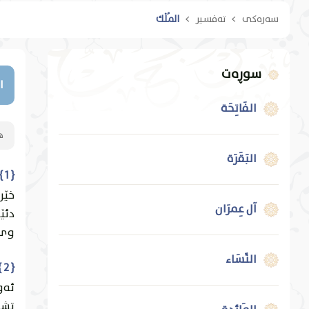
سەرەکی
تەفسیر
المُلْك
سوڕەت
ا
الفَاتِحَة
ه
البَقَرَة
{ 1 } { بِسْمِ اللَّهِ الرَّحْمَٰنِ الرَّحِيمِ تَبَارَكَ الَّذِي بِيَدِهِ الْمُلْكُ وَهُوَ عَلَىٰ كُلِّ شَيْءٍ قَدِيرٌ }
خێر
آل عِمرَان
دئێت
وى 
النِّسَاء
{ 2 } { الَّذِي خَلَقَ الْمَوْتَ وَالْحَيَاةَ لِيَبْلُوَكُمْ أَيُّكُمْ أَحْسَنُ عَمَلًا ۚ وَهُوَ الْعَزِيزُ الْغَفُورُ }
ئه‌و
تشت 