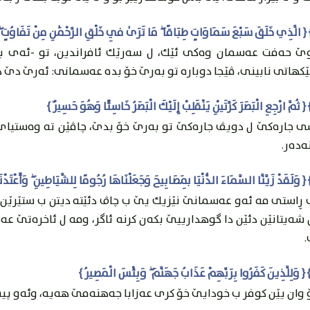
وێ حه‌فت عه‌سمان وه‌كى ئێك، ل سه‌رێك ئافراندين، تو -ئه‌ى ب
ێكهاتى نابينى، ڤێجا دوباره‌ تو به‌رێ خۆ بده‌ عه‌سمانى: ئه‌رێ دێ 
ى جاره‌كێ ل دويڤ جاره‌كێ تو به‌رێ خۆ بدێ، چاڤێن ته‌ وه‌ستيا
ه‌ده‌ر.
 ڕاستى مه‌ ئه‌و عه‌سمانێ نێزيك يێ ب چاڤ دئێته‌ ديتن ب ستێرێن مه
شه‌يتانێن دئێن دا گوهدارییێ بكه‌ن كرنه‌ ئاگر، ومه‌ ل ئاخره‌تێ عه‌زا
وان يێن كوفر ب خودايێ خۆ كرى عه‌زابا جه‌هنه‌مێ هه‌يه‌، وئه‌و پي