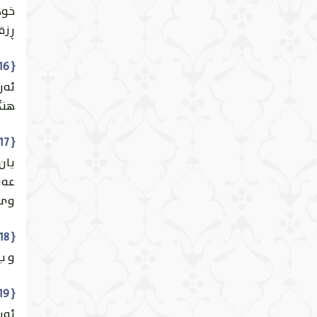
خود
ئایەت 17
ڕزق
النُّور
{ 16 } { أَأَمِنْتُمْ مَنْ فِي السَّمَاءِ أَنْ يَخْسِفَ بِكُمُ الْأَرْضَ فَإِذَا هِيَ تَمُورُ }
ئایەت 18
الفُرْقان
ئه‌
هنگ
ئایەت 19
الشُّعَرَاء
{ 17 } { أَمْ أَمِنْتُمْ مَنْ فِي السَّمَاءِ أَنْ يُرْسِلَ عَلَيْكُمْ حَاصِبًا ۖ فَسَتَعْلَمُونَ كَيْفَ نَذِيرِ }
يان
ئایەت 20
عه‌ز
النَّمْل
وى 
ئایەت 21
{ 18 } { وَلَقَدْ كَذَّبَ الَّذِينَ مِنْ قَبْلِهِمْ فَكَيْفَ كَانَ نَكِيرِ }
القَصَص
و ب 
ئایەت 22
العَنكبوت
{ 19 } { أَوَلَمْ يَرَوْا إِلَى الطَّيْرِ فَوْقَهُمْ صَافَّاتٍ وَيَقْبِضْنَ ۚ مَا يُمْسِكُهُنَّ إِلَّا الرَّحْمَٰنُ ۚ إِنَّهُ بِكُلِّ شَيْءٍ بَصِيرٌ }
ئه‌ر