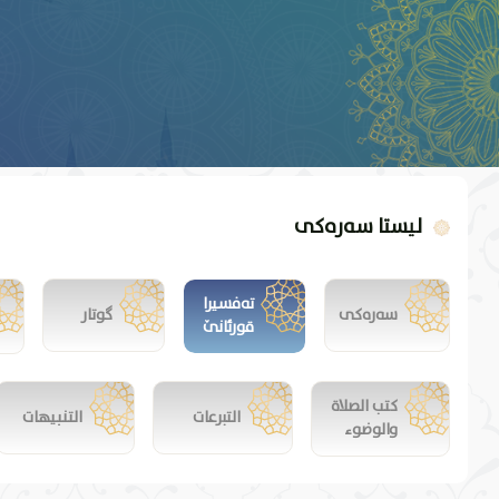
لیستا سەرەکی
تەفسیرا
سەرەکی
گوتار
قورئانێ
كتب الصلاة
التبرعات
التنبيهات
والوضوء