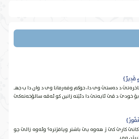
خره‌تێ د ده‌ستێ وى دا، حوكم وفه‌رمانا وى د وان دا ب جهـ
ۆ خودێ د ڤێ ئايه‌تێ دا دئێته‌ زانين كو ئه‌ڤه‌ سالۆخه‌ته‌كێ
كانێ كارێ كێ ژ هه‌وه‌ يێ باشتر وپاقژتره‌؟ وئه‌وه‌ زالێ چو
نییێن وى.