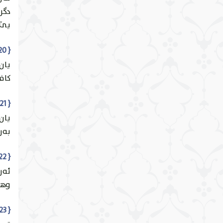
ئایەت 23
دگر
الرُّوم
يێ ب
ئایەت 24
{ 20 } { أَمَّنْ هَٰذَا الَّذِي هُوَ جُنْدٌ لَكُمْ يَنْصُرُكُمْ مِنْ دُونِ الرَّحْمَٰنِ ۚ إِنِ الْكَافِرُونَ إِلَّا فِي غُرُورٍ }
لقمَان
يان 
كاف
ئایەت 25
السَّجدَة
{ 21 } { أَمَّنْ هَٰذَا الَّذِي يَرْزُقُكُمْ إِنْ أَمْسَكَ رِزْقَهُ ۚ بَلْ لَجُّوا فِي عُتُوٍّ وَنُفُورٍ }
يان
ئایەت 26
الأحزَاب
به‌ر
ئایەت 27
{ 22 } { أَفَمَنْ يَمْشِي مُكِبًّا عَلَىٰ وَجْهِهِ أَهْدَىٰ أَمَّنْ يَمْشِي سَوِيًّا عَلَىٰ صِرَاطٍ مُسْتَقِيمٍ }
سَبَأ
ئه‌
وهيد
ئایەت 28
فَاطِر
{ 23 } { قُلْ هُوَ الَّذِي أَنْشَأَكُمْ وَجَعَلَ لَكُمُ السَّمْعَ وَالْأَبْصَارَ وَالْأَفْئِدَةَ ۖ قَلِيلًا مَا تَشْكُرُونَ }