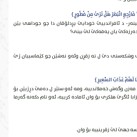
ينه‌ر- د ئافراندییێ خودايێ پڕدلۆڤان دا چو جوداهى يێن
ده‌رزه‌كێ يان په‌قه‌كێ لێ بينى؟
ى وشكه‌ستى دێ ل ته‌ زڤڕن وئه‌و نه‌شێن چو كێماسییان ژێ
‌زن وگه‌ش خه‌ملاندییه‌، ومه‌ ئه‌و ستێر ل ده‌مێ دڕژيێن بۆ
با ئاگرێ هلكرى بۆ وان ئاماده‌ كرییه‌، ئه‌و تام دكه‌نه‌ گه‌رما
سه‌ جهێ لێ زڤرينییه‌ بۆ وان.