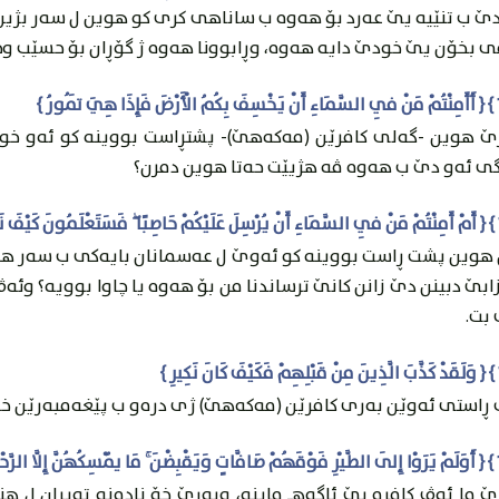
ێ ب تنێیه‌ يێ عه‌رد بۆ هه‌وه‌ ب ساناهى كرى كو هوين ل سه‌ر بژين 
ى بخۆن يێ خودێ دايه‌ هه‌وه‌، وڕابوونا هه‌وه‌ ژ گۆڕان بۆ حسێب وج
رێ هوين -گه‌لی كافرێن (مه‌كه‌هێ)- پشتڕاست بووينه‌ كو ئه‌و خود
ى ئه‌و دێ ب هه‌وه‌ ڤه‌ هژيێت حه‌تا هوين دمرن؟
 هوين پشت ڕاست بووينه‌ كو ئه‌وێ ل عه‌سمانان بايه‌كى ب سه‌ر هه‌وه
ابێ دبينن دێ زانن كانێ ترساندنا من بۆ هه‌وه‌ يا چاوا بوويه‌؟ وئه‌
بت.
ڕاستى ئه‌وێن به‌رى كافرێن (مه‌كه‌هێ) ژى دره‌و ب پێغه‌مبه‌رێن خۆ ك
ێ ما ئه‌ڤ كافره‌ بێ ئاگه‌هـ ماينه‌، وبه‌رێ خۆ ناده‌نه‌ ته‌يران ل