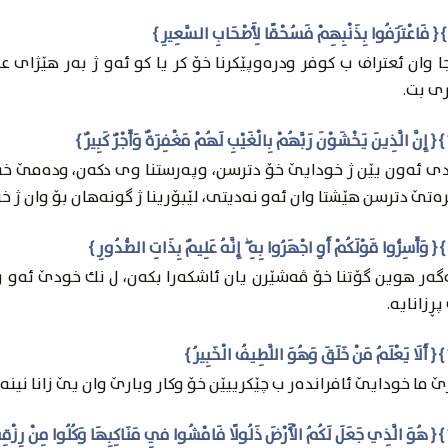
 وان ئعتراف ب كوفر ودره‌وپێكرنا خۆ كر يا كو ئه‌و ژ به‌ر هێژاى ع
رى بت.
 ئه‌ون يێن ژ خودايێ خۆ دترسن، وپه‌رستنا وى دكه‌ن، وده‌مێ خه‌لك 
ه‌تێ دترسن هێشتا وان ئه‌و نه‌ديتى، لێبۆرينا ژ گونه‌هان بۆ وان ژ خود
‌گه‌ر هوين گۆتنا خۆ ڤه‌شێرن يان ئاشكه‌را بكه‌ن، ل نك خودێ ئه‌و 
ڕزانايه.
ێ ما خودايێ ئافرانده‌ر ب چێكرییێن خۆ وكار وبارێ وان يێ زانا نينه‌؟