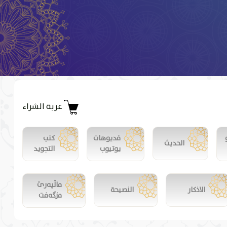
عربة الشراء
فديوهات
كتب
الحديث
يوتيوب
التجويد
ماڵپەرێ
الاذكار
النصيحة
مزگەفت