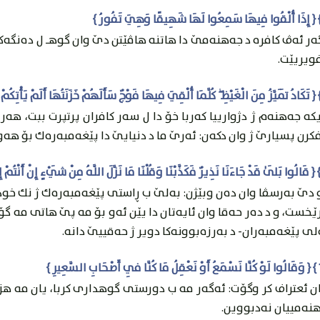
ه‌ر ئه‌ڤ كافره‌ د جه‌هنه‌مێ دا هاتنه‌ هاڤێتن دێ وان گوهـ ل ده‌نگه
ويريێت.
كه‌ جه‌هنه‌م ژ دژوارییا كه‌ربا خۆ دا ل سه‌ر كافران پرتپرت ببت، هه‌
كرن پسيارێ ژ وان دكه‌ن: ئه‌رێ ما د دنيايێ دا پێغه‌مبه‌ره‌ك بۆ هه‌و
 دێ به‌رسڤا وان ده‌ن وبێژن: به‌لێ ب ڕاستى پێغه‌مبه‌ره‌ك ژ نك خود
ێخست، و د ده‌ر حه‌قا وان ئايه‌تان دا يێن ئه‌و بۆ مه‌ پێ هاتى مه‌
لی پێغه‌مبه‌ران- د به‌رزه‌بوونه‌كا دوير ژ حه‌قییێ دانه‌.
 ئعتراف كر وگۆت: ئه‌گه‌ر مه‌ ب دورستى گوهدارى كربا، يان مه‌ هزرا
نه‌مییان نه‌دبووين.