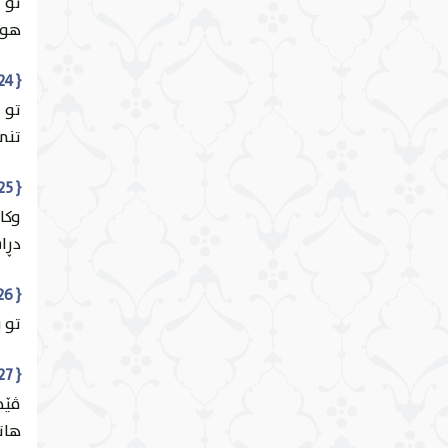
تو -
ئایەت 29
يس
هوي
{ 24 } { قُلْ هُوَ الَّذِي ذَرَأَكُمْ فِي الْأَرْضِ وَإِلَيْهِ تُحْشَرُونَ }
ئایەت 30
الصَّافات
تو 
تنێ
ص
{ 25 } { وَيَقُولُونَ مَتَىٰ هَٰذَا الْوَعْدُ إِنْ كُنْتُمْ صَادِقِينَ }
وكا
الزُّمَر
دڕاس
{ 26 } { قُلْ إِنَّمَا الْعِلْمُ عِنْدَ اللَّهِ وَإِنَّمَا أَنَا نَذِيرٌ مُبِينٌ }
غَافِر
تو ب
{ 27 } { فَلَمَّا رَأَوْهُ زُلْفَةً سِيئَتْ وُجُوهُ الَّذِينَ كَفَرُوا وَقِيلَ هَٰذَا الَّذِي كُنْتُمْ بِهِ تَدَّعُونَ }
فُصِّلَتْ
ڤێج
هاته